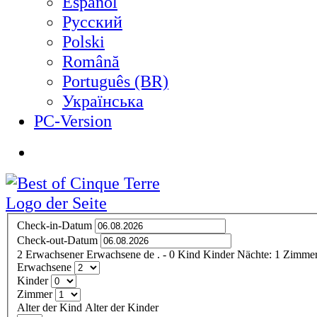
Español
Русский
Polski
Română
Português (BR)
Українська
PC-Version
Check-in-Datum
Check-out-Datum
2
Erwachsener
Erwachsene
de
.
- 0
Kind
Kinder
Nächte:
1
Zimmer
Erwachsene
Kinder
Zimmer
Alter der Kind
Alter der Kinder