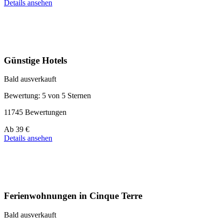
ab
Details ansehen
39 €
Günstige Hotels
Bald ausverkauft
Bewertung: 5 von 5 Sternen
11745 Bewertungen
Preis
Ab
39 €
ab
Details ansehen
110 €
Ferienwohnungen in Cinque Terre
Bald ausverkauft