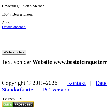
Bewertung: 5 von 5 Sternen
10547 Bewertungen
Preis
Ab
39 €
ab
Details ansehen
179 €
Weitere Hotels
Text von der
Website www.bestofcinqueter
Copyright © 2015-2026 |
Kontakt
|
Date
Standortkarte
|
PC-Version