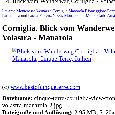
Blick vom Wanderweg Corniglia - Volast
Levanto
Monterosso
Vernazza
Corniglia
Manarola
Riomaggiore
Port
Parma
Pisa
und
Lucca
Florenz
Nizza
,
Monaco und Monte Carlo
Amal
Corniglia. Blick vom Wanderweg
Volastra - Manarola
(c)
www.bestofcinqueterre.com
Dateiname:
cinque-terre-corniglia-view-fro
volastra-manarola-2.jpg
Dateigröße und Auflösung:
2.95 MB, 5120x