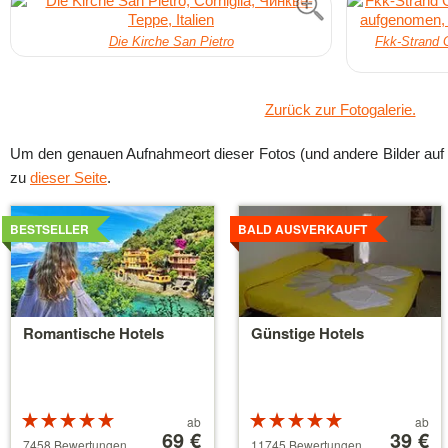
Die Kirche San Pietro
Fkk-Strand 
Zurück zur Fotogalerie.
Um den genauen Aufnahmeort dieser Fotos (und andere Bilder auf 
zu
dieser Seite
.
Details
Details
ansehen
ansehen
BESTSELLER
BALD AUSVERKAUFT
Romantische Hotels
Günstige Hotels
Bewertung:
Preis
Bewertung:
Preis
ab
ab
5 von 5
ab
69 €
5 von 5
ab
39 €
7458 Bewertungen
11745 Bewertungen