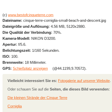
(c)
www.bestofcinqueterre.com
Dateiname:
cinque-terre-corniglia-small-beach-and-descent.jpg
Dateigröße und Auflösung:
4.56 MB, 5120x2880.
Die Qualität der Verbindung:
70%.
Kamera-Modell:
NIKON D3200.
Apertur:
f/5.6.
Belichtungszeit:
1/160 Sekunden.
ISO:
100.
Brennweite:
18 Millimeter.
GPS:
Schießplatz anzeigen
(@44.1199,9.70572).
Vielleicht interessiert Sie es:
Fotogalerie auf unserer Website
.
Oder schauen Sie auf die
Seiten, die dieses Bild verwenden:
Die kleinen Strände der Cinque Terre
Corniglia