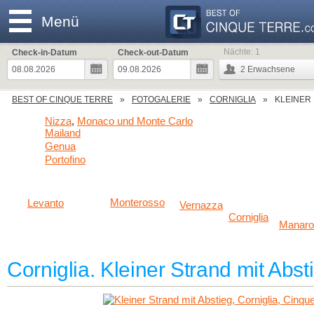
Menü
Nächte:
1
Check-in-Datum
Check-out-Datum
2
Erwachsene
BEST OF CINQUE TERRE
FOTOGALERIE
CORNIGLIA
KLEINER 
Nizza
Monaco und Monte Carlo
,
Mailand
Genua
Portofino
Monterosso
Levanto
Vernazza
Corniglia
Manaro
Corniglia. Kleiner Strand mit Abst