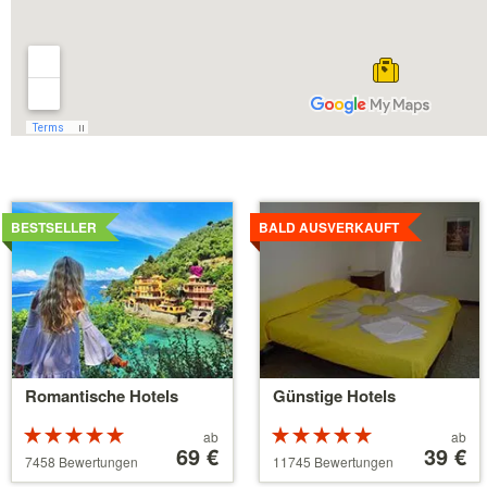
Details
Details
ansehen
ansehen
BESTSELLER
BALD AUSVERKAUFT
Romantische Hotels
Günstige Hotels
Bewertung:
Preis
Bewertung:
Preis
ab
ab
5 von 5
ab
69 €
5 von 5
ab
39 €
7458 Bewertungen
11745 Bewertungen
Sternen
39 €
Sternen
110 €