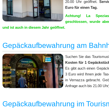
20.00 Uhr geöffnet.
Servi
Euro für einen Tag.
Achtung! La Spezia
geschlossen, wurde aber
und
ist auch in diesem Jahr geöffnet.
Gepäckaufbewahrung am Bahnh
Suchen Sie das Tourismus
Kosten für 1 Gepäckstück 
Es gibt auch einen Gepäckt
3 Euro wird Ihnen jede Ta
in Vernazza gebracht. Geö
Anfrage auch bis 21.00 Uhr
Gepäckaufbewahrung im Touris