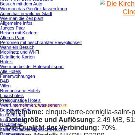
Besuch mit dem Auto
Wo man das Gepäck lassen kann
Aufenthalt in welcher Stadt
Wie man die Zeit plant
Allgemeine Infos
Junges Paar
Reisen mit Kindern
Älteres Paar
Personen mit beschränkter Beweglichkeit
Wann ein Besuch
Mobilnetz und Wi-Fi
Detaillierte Karten
Hotels
Wie man bei der Hotelwahl spart
Alle Hotels
Ferienwohnungen
B&B
Villen
Romantische Hotels
Luxushotels
Preisgünstige Hotels
(c)
www.bestofcinqueterre.com
Was unternehmen, was sehen
Beliebteste Orte
Dateiname:
cinque-terre-corniglia-saint-
In einem Tag
Dateigröße und Auflösung:
2.49 MB, 51
In drei Tagen
Nachtleben
Die Qualität der Verbindung:
70%.
Italienische und Ligurische Küche
Restaurants