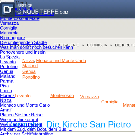
Menü
Menü
Dörfer und Städte
Die Dörfer der Cinque Terre
Monterosso al Mare
Vernazza
Corniglia
Manarola
Riomaggiore
Die umliegenden Städte
BEST OF CINQUE TERRE
FOTOGALERIE
CORNIGLIA
DIE KIRCH
Was man sonst noch besuchen kann
Portovenere und Inseln
La Spezia
Nizza
Monaco und Monte Carlo
,
Levanto
Mailand
Portofino
Genua
Genua
Mailand
Portofino
Parma
Pisa
Lucca
Florenz
Monterosso
Levanto
Vernazza
Nizza
Corniglia
Monaco und Monte Carlo
Manar
Amalfi
Planen Sie Ihre Reise
Wie man hinkommt
Corniglia. Die Kirche San Pietro
Wie man sich bewegt
Mit dem Zug, dem Boot, dem Bus, ...
Archiv der Schiffsfahrpläne