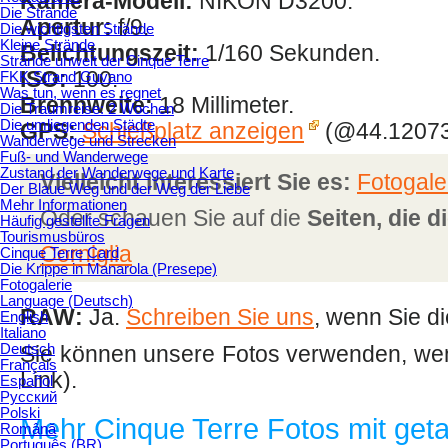
Kamera-Modell:
NIKON D3200.
Die Strände
Apertur:
f/9.
Die wichtigsten Strände
Kleine Strände
Belichtungszeit:
1/160 Sekunden.
Strände unweit der Cinque Terre
ISO:
100.
FKK Strand Guvano
Was tun, wenn es regnet
Brennweite:
18 Millimeter.
Die Traumreise: 2 Wochen
Die umliegenden Städte
GPS:
Schießplatz anzeigen
(@44.12073
Wanderwege und Strecken
Fuß- und Wanderwege
Zustand der Wanderwege und Karte
Vielleicht interessiert Sie es:
Fotogale
Der Blaue Weg und der Weg der Liebe
Mehr Informationen
Oder schauen Sie auf die
Seiten, die 
Häufig gestellte Fragen
Tourismusbüros
Corniglia
Cinque Terre Card
Die Krippe in Manarola (Presepe)
Fotogalerie
Language (Deutsch)
RAW:
Ja.
Schreiben Sie uns
, wenn Sie di
English
Italiano
Deutsch
Sie können unsere Fotos verwenden, wen
Français
Link).
Español
Русский
Polski
Mehr Cinque Terre Fotos mit geta
Română
Português (BR)