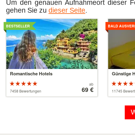
Um den genauen Aufnahmeort dieser Fot
gehen Sie zu
dieser Seite
.
Details
Details
ansehen
ansehen
BESTSELLER
BALD AUSVER
Romantische Hotels
Günstige H
Bewertung:
Preis
ab
5 von 5
ab
69 €
5 von 5
7458 Bewertungen
11745 Bewer
Sternen
39 €
Sternen
W