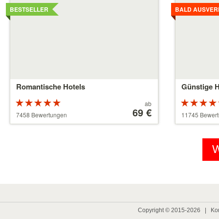
Details
Details
ansehen
ansehen
BESTSELLER
BALD AUSVER
Romantische Hotels
Günstige H
Bewertung:
Preis
ab
5 von 5
ab
69 €
5 von 5
7458 Bewertungen
11745 Bewer
Sternen
39 €
Sternen
W
Copyright © 2015-2026 |
Ko