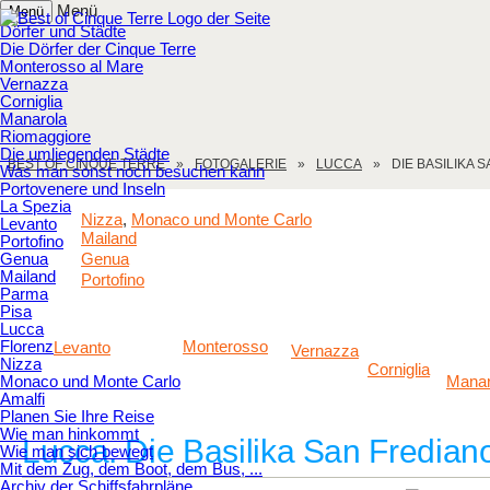
Menü
Menü
Dörfer und Städte
Die Dörfer der Cinque Terre
Monterosso al Mare
Vernazza
Corniglia
Manarola
Riomaggiore
Die umliegenden Städte
BEST OF CINQUE TERRE
FOTOGALERIE
LUCCA
DIE BASILIKA 
Was man sonst noch besuchen kann
Portovenere und Inseln
La Spezia
Nizza
Monaco und Monte Carlo
,
Levanto
Mailand
Portofino
Genua
Genua
Mailand
Portofino
Parma
Pisa
Lucca
Florenz
Monterosso
Levanto
Vernazza
Nizza
Corniglia
Monaco und Monte Carlo
Manar
Amalfi
Planen Sie Ihre Reise
Wie man hinkommt
Lucca. Die Basilika San Fredian
Wie man sich bewegt
Mit dem Zug, dem Boot, dem Bus, ...
Archiv der Schiffsfahrpläne