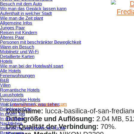
Besuch mit dem Auto
Wo man das Gepäck lassen kann
Aufenthalt in welcher Stadt
Wie man die Zeit plant
Allgemeine Infos
Junges Paar
Reisen mit Kindern
Älteres Paar
Personen mit beschränkter Beweglichkeit
Wann ein Besuch
Mobilnetz und Wi-Fi
Detaillierte Karten
Hotels
Wie man bei der Hotelwahl spart
Alle Hotels
Ferienwohnungen
B&B
Villen
Romantische Hotels
Luxushotels
Preisgünstige Hotels
(c)
www.bestofcinqueterre.com
Was unternehmen, was sehen
Beliebteste Orte
Dateiname:
lucca-basilica-of-san-fredian
In einem Tag
Dateigröße und Auflösung:
2.04 MB, 51
In drei Tagen
Nachtleben
Die Qualität der Verbindung:
70%.
Italienische und Ligurische Küche
Restaurants