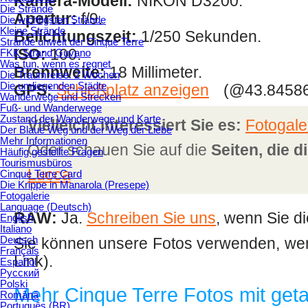
Kamera-Modell:
NIKON D3200.
Die Strände
Apertur:
f/9.
Die wichtigsten Strände
Kleine Strände
Belichtungszeit:
1/250 Sekunden.
Strände unweit der Cinque Terre
ISO:
100.
FKK Strand Guvano
Was tun, wenn es regnet
Brennweite:
18 Millimeter.
Die Traumreise: 2 Wochen
Die umliegenden Städte
GPS:
Schießplatz anzeigen
(@43.84586
Wanderwege und Strecken
Fuß- und Wanderwege
Zustand der Wanderwege und Karte
Vielleicht interessiert Sie es:
Fotogale
Der Blaue Weg und der Weg der Liebe
Mehr Informationen
Oder schauen Sie auf die
Seiten, die 
Häufig gestellte Fragen
Tourismusbüros
Lucca
Cinque Terre Card
Die Krippe in Manarola (Presepe)
Fotogalerie
Language (Deutsch)
RAW:
Ja.
Schreiben Sie uns
, wenn Sie di
English
Italiano
Deutsch
Sie können unsere Fotos verwenden, wen
Français
Link).
Español
Русский
Polski
Mehr Cinque Terre Fotos mit get
Română
Português (BR)