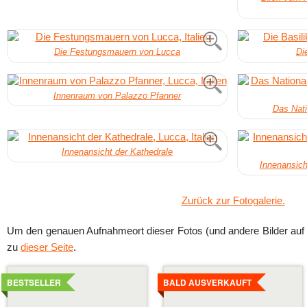
Die Festungsmauern von Lucca
Di
Innenraum von Palazzo Pfanner
Das Nati
Innenansicht der Kathedrale
Innenansich
Zurück zur Fotogalerie.
Um den genauen Aufnahmeort dieser Fotos (und andere Bilder auf 
zu
dieser Seite
.
Details
Details
ansehen
ansehen
BESTSELLER
BALD AUSVERKAUFT