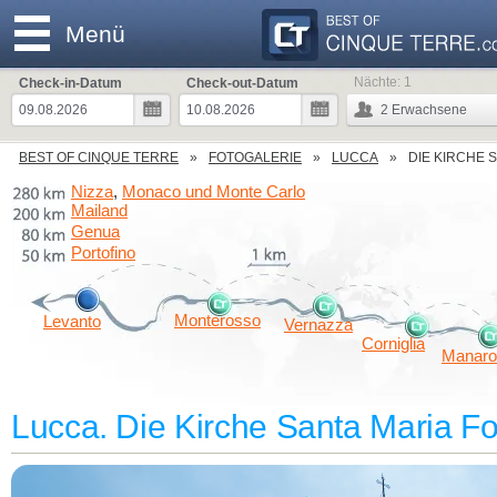
Menü
Nächte:
1
Check-in-Datum
Check-out-Datum
2
Erwachsene
BEST OF CINQUE TERRE
FOTOGALERIE
LUCCA
DIE KIRCHE 
Nizza
Monaco und Monte Carlo
,
Mailand
Genua
Portofino
Monterosso
Levanto
Vernazza
Corniglia
Manaro
Lucca. Die Kirche Santa Maria F