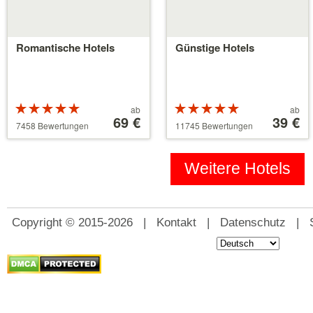
Romantische Hotels
Günstige Hotels
Bewertung:
Preis
Bewertung:
Preis
ab
ab
5 von 5
ab
69 €
5 von 5
ab
39 €
7458 Bewertungen
11745 Bewertungen
Sternen
39 €
Sternen
110 €
Weitere Hotels
Copyright © 2015-2026 |
Kontakt
|
Datenschutz
|