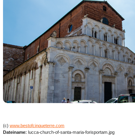
(c)
www.bestofcinqueterre.com
Dateiname:
lucca-church-of-santa-maria-forisportam.jpg