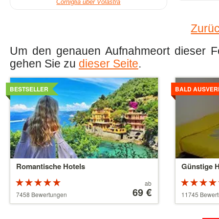
Corniglia über Volastra
Zurüc
Um den genauen Aufnahmeort dieser Fot
gehen Sie zu
dieser Seite
.
Details
Details
ansehen
ansehen
BESTSELLER
BALD AUSVER
Romantische Hotels
Günstige H
Bewertung:
Preis
ab
5 von 5
ab
69 €
5 von 5
7458 Bewertungen
11745 Bewer
Sternen
39 €
Sternen