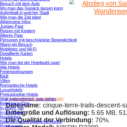
Besuch mit dem Auto
Wo man das Gepäck lassen kann
Aufenthalt in welcher Stadt
Wie man die Zeit plant
Allgemeine Infos
Junges Paar
Reisen mit Kindern
Älteres Paar
Personen mit beschränkter Beweglichkeit
Wann ein Besuch
Mobilnetz und Wi-Fi
Detaillierte Karten
Hotels
Wie man bei der Hotelwahl spart
Alle Hotels
Ferienwohnungen
B&B
Villen
Romantische Hotels
Luxushotels
Preisgünstige Hotels
(c)
www.bestofcinqueterre.com
Was unternehmen, was sehen
Beliebteste Orte
Dateiname:
cinque-terre-trails-descent-
In einem Tag
Dateigröße und Auflösung:
5.65 MB, 51
In drei Tagen
Nachtleben
Die Qualität der Verbindung:
70%.
Italienische und Ligurische Küche
Restaurants