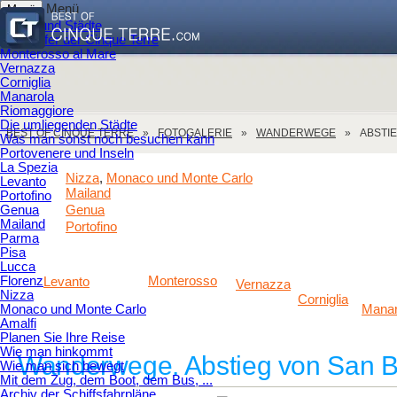
Menü
Menü
Dörfer und Städte
Die Dörfer der Cinque Terre
Monterosso al Mare
Vernazza
Corniglia
Manarola
Riomaggiore
Die umliegenden Städte
BEST OF CINQUE TERRE
FOTOGALERIE
WANDERWEGE
ABSTI
Was man sonst noch besuchen kann
Portovenere und Inseln
La Spezia
Nizza
Monaco und Monte Carlo
,
Levanto
Mailand
Portofino
Genua
Genua
Mailand
Portofino
Parma
Pisa
Lucca
Florenz
Monterosso
Levanto
Vernazza
Nizza
Corniglia
Monaco und Monte Carlo
Manar
Amalfi
Planen Sie Ihre Reise
Wie man hinkommt
Wanderwege. Abstieg von San B
Wie man sich bewegt
Mit dem Zug, dem Boot, dem Bus, ...
Archiv der Schiffsfahrpläne