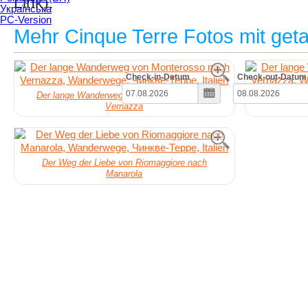
Link).
Українська
PC-Version
Mehr Cinque Terre Fotos mit ge
Check-in-Datum
Check-out-Datum
Der lange Wanderweg von Monterosso nach
Der lang
Vernazza
Der Weg der Liebe von Riomaggiore nach
Manarola