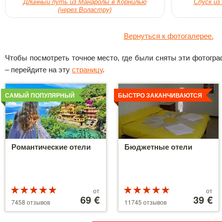
Длинный путь из Манаролы в Корнилью
Спуск из
(через Воластру)
Вернуться к фотогалерее.
Чтобы посмотреть точное место, где были сняты эти фотограф
– перейдите на эту
страницу
.
Детальнее
Детальнее
САМЫЙ ПОПУЛЯРНЫЙ
БЫСТРО ЗАКАНЧИВАЮТСЯ
Романтические отели
Бюджетные отели
Рейтинг
Цены
Рейтинг
Цены
от
от
5 из 5
от
69 €
5 из 5
от
39 €
7458 отзывов
11745 отзывов
39 €
110 €