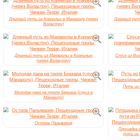
Длинный путь из Корнильи в Манаролу (через
Длинный путь
Воластру)
Длинный путь из Манаролы в Корнилью
Спуск из Во
(через Воластру)
Путь из
Молодая пара на тропе Беккара (спуск в
Манаролу)
Остров Пальмария
Площадка с
пути из