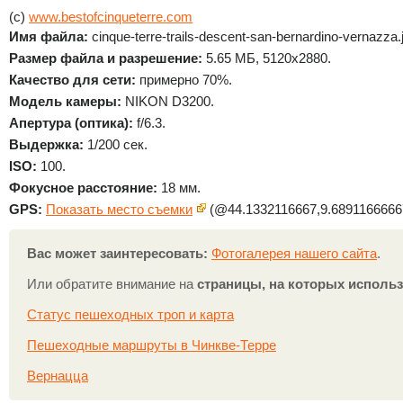
(c)
www.bestofcinqueterre.com
Имя файла:
cinque-terre-trails-descent-san-bernardino-vernazza.
Размер файла и разрешение:
5.65 МБ, 5120x2880.
Качество для сети:
примерно 70%.
Модель камеры:
NIKON D3200.
Апертура (оптика):
f/6.3.
Выдержка:
1/200 сек.
ISO:
100.
Фокусное расстояние:
18 мм.
GPS:
Показать место съемки
(@44.1332116667,9.6891166666
Вас может заинтересовать:
Фотогалерея нашего сайта
.
Или обратите внимание на
страницы, на которых использ
Статус пешеходных троп и карта
Пешеходные маршруты в Чинкве-Терре
Вернацца