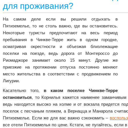
для проживания?
На самом деле если вы решили отдыхать в
Пятиземелье, то не столь важно, где вы остановитесь.
Некоторые туристы предпочитают на весь период
пребывания в Чинкве-Терре жить в одном городке,
осматривая окрестности и объезжая близлежащие
поселки на поезде, ведь дорога от Монтероссо до
Риомаджоре занимает около 15 минут. Другие же
приезжие на протяжении отпуска постоянно меняют
место жительства в соответствии с продвижением по
Лигурии.
Касательно того,
в каком поселке Чинкве-Терре
остановиться
, то Корнилья кажется наименее заманчивым 
ведь находится высоко на холме и от вокзала придется по
поселок с песчаным пляжем, а Вернацца и Манарола считаю
Пятиземелье. Если же для вас важно сэкономить –
воспольз
все отели Пятиземелья по цене. Кстати, не пугайтесь, если в