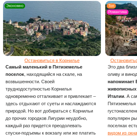
Экономно
Топ
Романтика
Остановиться в Корнилье
Остановить
Самый маленький в Пятиземелье
Это два близ
поселок
, находящийся на скале, на
оливу и вино
возвышенности. Своей
напоминает 
труднодоступностью Корнилья
живописных 
одновременно отталкивает и привлекает –
Италии
. А с
здесь отдыхают от суеты и наслаждаются
Пятиземелья
природой. Но вот добираться с Корнильи
густонаселен
до прочих городков Лигурии неудобно,
популярен ры
каждый раз придется преодолевать
поселках ест
спуски-подъемы к вокзалу или же платить
видом из окн