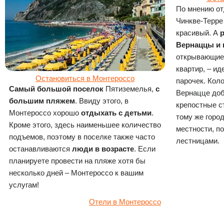
По мнению от
Чинкве-Терре
красивый. А
Вернаццы и
открывающиес
квартир, – и
Остановиться в Монтероссо
парочек. Кол
Самый большой поселок
Пятиземелья,
с
Вернацце до
большим пляжем
. Ввиду этого, в
крепостные с
Монтероссо хорошо
отдыхать с детьми
.
тому же горо
Кроме этого, здесь наименьшее количество
местности, п
подъемов, поэтому в поселке также часто
лестницами.
останавливаются
люди в возрасте
. Если
планируете провести на пляже хотя бы
несколько дней – Монтероссо к вашим
услугам!
Отели в Монтероссо