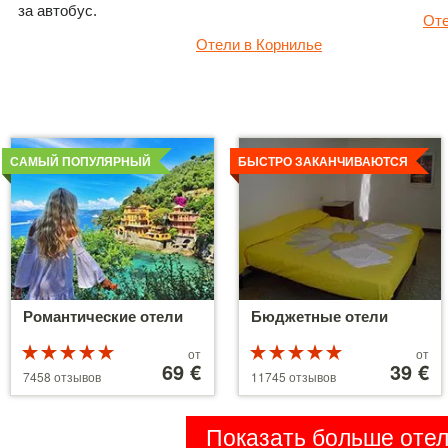
за автобус.
Оте
Отели в Корнилье
Детальнее
Детальнее
САМЫЙ ПОПУЛЯРНЫЙ
БЫСТРО ЗАКАНЧИВАЮТСЯ
Романтические отели
Бюджетные отели
Рейтинг
Цены
Рейтинг
Цены
от
от
5 из 5
от
69 €
5 из 5
от
39 €
7458 отзывов
11745 отзывов
39 €
110 €
Показать больше оте