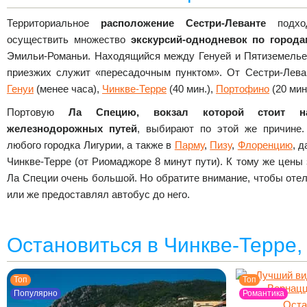
Территориальное
расположение Сестри-Леванте
подход
осуществить множество
экскурсий-однодневок по города
Эмильи-Романьи. Находящийся между Генуей и Пятиземельем
приезжих служит «пересадочным пунктом». От Сестри-Лева
Генуи
(менее часа),
Чинкве-Терре
(40 мин.),
Портофино
(20 мин
Портовую
Ла Специю, вокзал которой стоит на
железнодорожных путей
, выбирают по этой же причине.
любого городка Лигурии, а также в
Парму
,
Пизу
,
Флоренцию
, 
Чинкве-Терре (от Риомаджоре 8 минут пути). К тому же цены
Ла Специи очень большой. Но обратите внимание, чтобы отел
или же предоставлял автобус до него.
Остановиться в Чинкве-Терре,
Топ
Топ
Популярно
Романтика
Оста