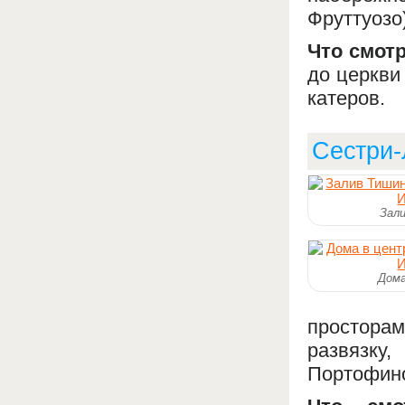
Фруттуозо)
Что смотр
до церкви
катеров.
Сестри-
Зал
Дома
простора
развязку
Портофино