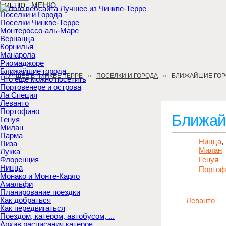
МЕНЮ
МЕНЮ
Поселки и Города
Поселки Чинкве-Терре
Монтероссо-аль-Маре
Вернацца
Корнилья
Манарола
Риомаджоре
Ближайшие города
ЛУЧШЕЕ В ЧИНКВЕ-ТЕРРЕ
ПОСЕЛКИ И ГОРОДА
БЛИЖАЙШИЕ ГОР
Что еще можно посетить
Портовенере и острова
Ла Специя
Леванто
Портофино
Ближай
Генуя
Милан
Парма
Ницца
,
Пиза
Милан
Лукка
Флоренция
Генуя
Ницца
Портоф
Монако и Монте-Карло
Амальфи
Планирование поездки
Как добраться
Леванто
Как передвигаться
Поездом, катером, автобусом, ...
Архив расписания катеров