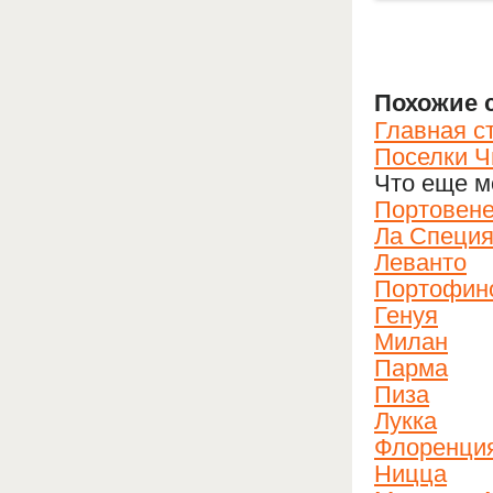
Похожие 
Главная с
Поселки Ч
Что еще м
Портовене
Ла Специ
Леванто
Портофин
Генуя
Милан
Парма
Пиза
Лукка
Флоренци
Ницца