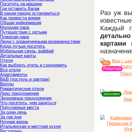
Посетить на машине
Где оставить багаж
Раз уж вы
В каком городе остановиться
Как провести время
известные
Общая информация
Каждый г
Молодая пара
Путешествие с детьми
детально
Пожилая пара
Люди с ограниченными возможностями
картами
Когда лучше посетить
назначени
Мобильная связь, вайфай
Детальные карты
Отели
Топ
Как выбрать отель и сэкономить
Романтика
Все отели
Порт
Апартаменты
B&B (постель и завтрак)
Виллы
Романтические отели
Люкс предложения
Экономно
Экономные предложения
Лев
Что посетить, чем заняться
Популярные места
За один день
За три дня
Ночная жизнь
Итальянская и местная кухня
Рестораны