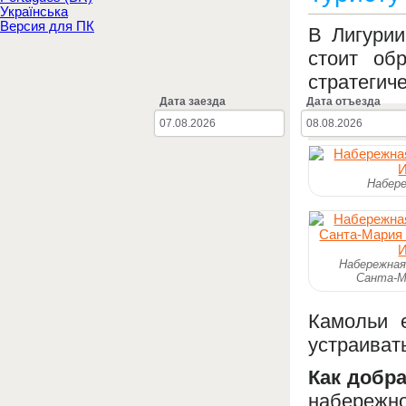
Українська
Версия для ПК
В Лигурии
стоит об
стратегич
Дата заезда
Дата отъезда
Камоль
Набере
Набережная
Санта-М
Камольи 
устраиват
Как добра
набережно