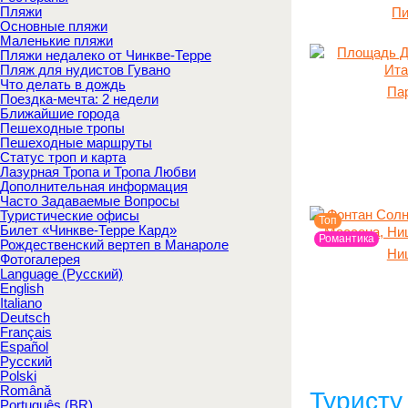
Пляжи
Пи
Основные пляжи
Маленькие пляжи
Пляжи недалеко от Чинкве-Терре
Пляж для нудистов Гувано
Что делать в дождь
Па
Поездка-мечта: 2 недели
Ближайшие города
Пешеходные тропы
Пешеходные маршруты
Статус троп и карта
Лазурная Тропа и Тропа Любви
Дополнительная информация
Часто Задаваемые Вопросы
Туристические офисы
Топ
Билет «Чинкве-Терре Кард»
Романтика
Рождественский вертеп в Манароле
Ни
Фотогалерея
Language (Русский)
English
Italiano
Deutsch
Français
Español
Русский
Polski
Română
Туристу
Português (BR)