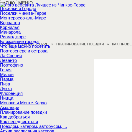
МЕНЮ
МЕНЮ
Поселки и Города
Поселки Чинкве-Терре
Монтероссо-аль-Маре
Вернацца
Корнилья
Манарола
Риомаджоре
Ближайшие города
ЛУЧШЕЕ В ЧИНКВЕ-ТЕРРЕ
ПЛАНИРОВАНИЕ ПОЕЗДКИ
КАК ПРОВ
Что еще можно посетить
Портовенере и острова
Ла Специя
Леванто
Портофино
Генуя
Милан
Парма
Пиза
Лукка
Флоренция
Ницца
Монако и Монте-Карло
Амальфи
Планирование поездки
Как добраться
Как передвигаться
Поездом, катером, автобусом, ...
Архив расписания катеров