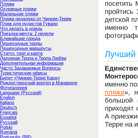
посетить 
Пляжи
Основные пляжи
пройтись 
Маленькие пляжи
детской п
Пляжи недалеко от Чинкве-Терре
Пляж для нудистов Гувано
именно т
Что делать в дождь
Поездка-мечта: 2 недели
фотографи
Ближайшие города
Пешеходные тропы
Пешеходные маршруты
Лучший 
Статус троп и карта
Лазурная Тропа и Тропа Любви
Дополнительная информация
Единстве
Часто Задаваемые Вопросы
Туристические офисы
Монтерос
Билет «Чинкве-Терре Кард»
Рождественский вертеп в Манароле
именно по
Фотогалерея
пляжи
», 
Language (Русский)
English
большой 
Italiano
приходят 
Deutsch
Français
А приезжи
Español
Русский
Терре на 
Polski
Română
Português (BR)