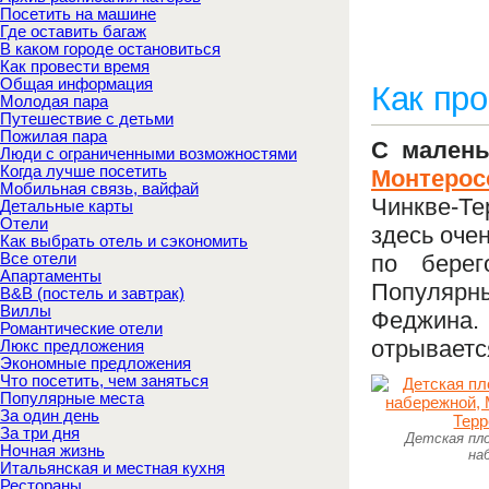
Посетить на машине
Где оставить багаж
В каком городе остановиться
Как провести время
Общая информация
Как про
Молодая пара
Путешествие с детьми
Пожилая пара
С малень
Люди с ограниченными возможностями
Когда лучше посетить
Монтерос
Мобильная связь, вайфай
Чинкве-Т
Детальные карты
Отели
здесь оче
Как выбрать отель и сэкономить
Все отели
по берег
Апартаменты
Популярн
B&B (постель и завтрак)
Виллы
Феджина. 
Романтические отели
отрываетс
Люкс предложения
Экономные предложения
Что посетить, чем заняться
Популярные места
За один день
За три дня
Детская пло
Ночная жизнь
на
Итальянская и местная кухня
Рестораны