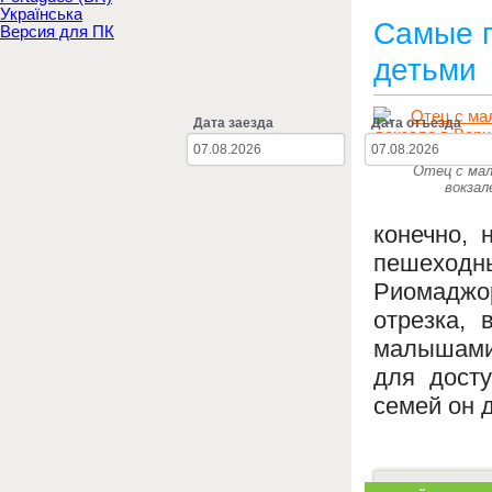
Українська
Самые п
Версия для ПК
детьми
Дата заезда
Дата отъезда
Отец с мал
вокзал
конечно, 
пешеход
Риомаджор
отрезка,
малышами.
для дост
семей он 
Детальнее