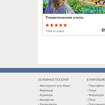
Романтические отели
Рейтинг
Цены
5 из 5
от
6
7458 отзывов
39 €
ОСНОВНЫЕ ПОСЕЛКИ
БЛИЖАЙШИЕ
Монтероссо-аль-Маре
Портофино
Вернацца
Генуя
Корнилья
Флоренция
Манарола
Пиза
Риомаджоре
Портовенер