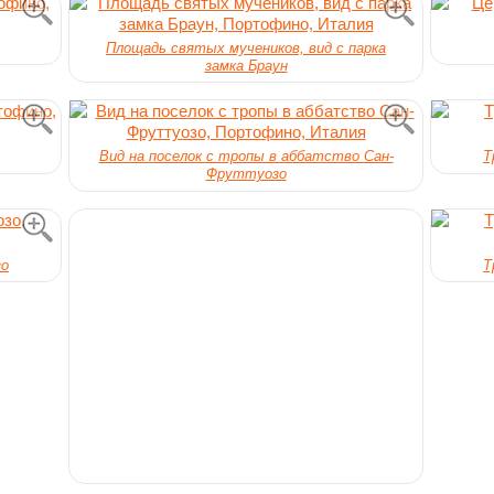
Площадь святых мучеников, вид с парка
замка Браун
Вид на поселок с тропы в аббатство Сан-
Т
Фруттуозо
зо
Т