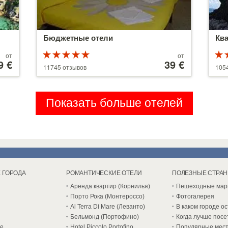
Бюджетные отели
Кв
Рейтинг
Цены
от
от
9 €
5 из 5
от
39 €
5 и
11745 отзывов
105
110 €
Показать больше отелей
 ГОРОДА
РОМАНТИЧЕСКИЕ ОТЕЛИ
ПОЛЕЗНЫЕ СТРА
Аренда квартир (Корнилья)
Пешеходные ма
Порто Рока (Монтероссо)
Фотогалерея
Al Terra Di Mare (Леванто)
В каком городе о
Бельмонд (Портофино)
Когда лучше посе
е
Hotel Piccolo Portofino
Популярные мес