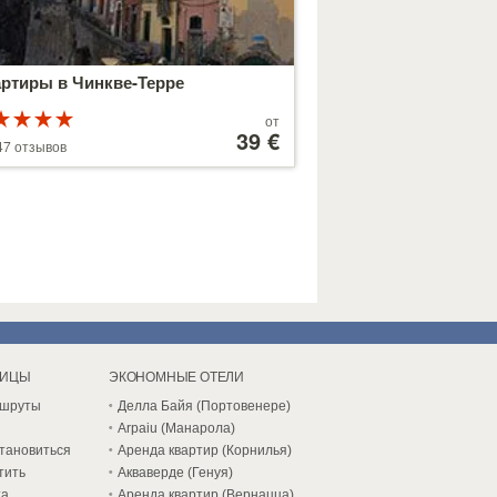
артиры в Чинкве-Терре
Рейтинг
Цены
от
з 5
от
39 €
47 отзывов
179 €
НИЦЫ
ЭКОНОМНЫЕ ОТЕЛИ
ршруты
Делла Байя (Портовенере)
Arpaiu (Манарола)
становиться
Аренда квартир (Корнилья)
тить
Акваверде (Генуя)
та
Аренда квартир (Вернацца)