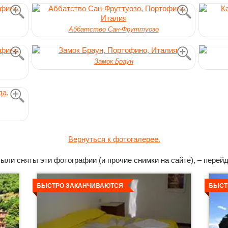
Аббатство Сан-Фруттуозо
Замок Браун
Вернуться к фотогалерее.
ыли сняты эти фотографии (и прочие снимки на сайте), – перей
Детальнее
Дета
БЫСТРО ЗАКАНЧИВАЮТСЯ
БЫСТ