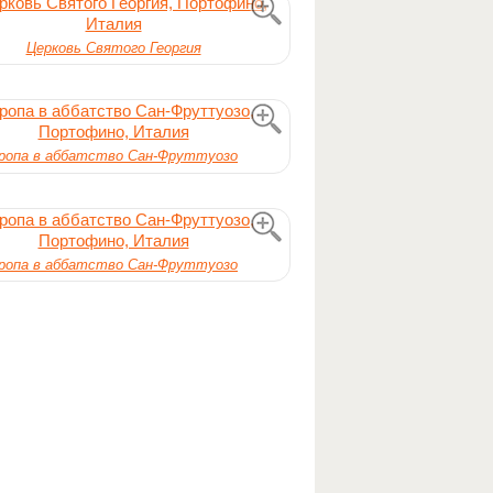
Церковь Святого Георгия
ропа в аббатство Сан-Фруттуозо
ропа в аббатство Сан-Фруттуозо