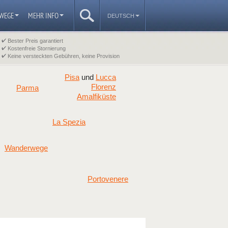
WEGE
MEHR INFO
DEUTSCH
Bester Preis garantiert
Kostenfreie Stornierung
Keine versteckten Gebühren, keine Provision
Pisa
Lucca
und
Florenz
Parma
Amalfiküste
La Spezia
Wanderwege
Portovenere