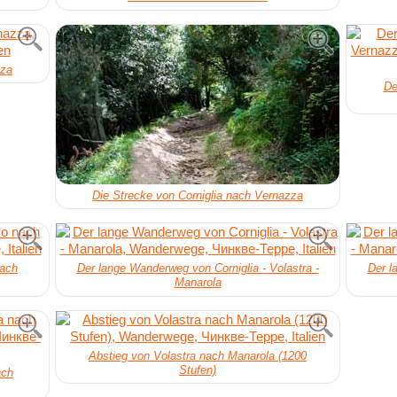
zza
De
Die Strecke von Corniglia nach Vernazza
nach
Der lange Wanderweg von Corniglia - Volastra -
Der l
Manarola
Abstieg von Volastra nach Manarola (1200
Stufen)
ach