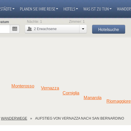
STÄDTE
PLANEN SIE IHRE REISE
HOTELS
WAS IST ZU TUN
WANDER
Nächte:
1
Zimmer:
1
Datum
Hotelsuche
2
Erwachsene
Monterosso
Vernazza
Corniglia
Manarola
Riomaggiore
WANDERWEGE
AUFSTIEG VON VERNAZZA NACH SAN BERNARDINO