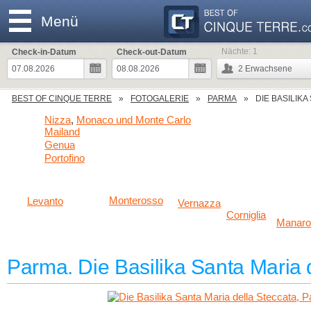
Menü
Nächte:
1
Check-in-Datum
Check-out-Datum
2
Erwachsene
BEST OF CINQUE TERRE
FOTOGALERIE
PARMA
DIE BASILIK
Nizza
Monaco und Monte Carlo
,
Mailand
Genua
Portofino
Monterosso
Levanto
Vernazza
Corniglia
Manaro
Parma. Die Basilika Santa Maria 