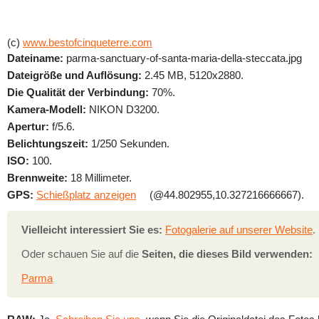
(c)
www.bestofcinqueterre.com
Dateiname:
parma-sanctuary-of-santa-maria-della-steccata.jpg
Dateigröße und Auflösung:
2.45 MB, 5120x2880.
Die Qualität der Verbindung:
70%.
Kamera-Modell:
NIKON D3200.
Apertur:
f/5.6.
Belichtungszeit:
1/250 Sekunden.
ISO:
100.
Brennweite:
18 Millimeter.
GPS:
Schießplatz anzeigen
(@44.802955,10.327216666667).
Vielleicht interessiert Sie es:
Fotogalerie auf unserer Website
.
Oder schauen Sie auf die
Seiten, die dieses Bild verwenden:
Parma