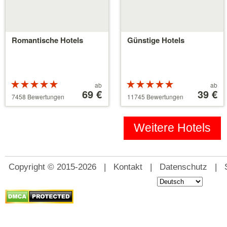
Romantische Hotels
Günstige Hotels
Bewertung:
Preis
Bewertung:
Preis
ab
ab
5 von 5
ab
69 €
5 von 5
ab
39 €
7458 Bewertungen
11745 Bewertungen
Sternen
39 €
Sternen
110 €
Weitere Hotels
Copyright © 2015-2026 |
Kontakt
|
Datenschutz
|