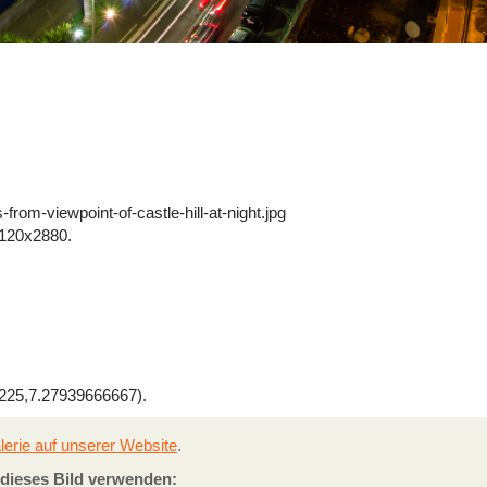
rom-viewpoint-of-castle-hill-at-night.jpg
120x2880.
25,7.27939666667).
lerie auf unserer Website
.
e dieses Bild verwenden: