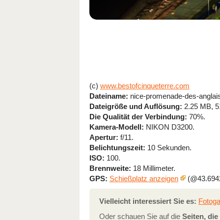
(c)
www.bestofcinqueterre.com
Dateiname:
nice-promenade-des-anglais-f
Dateigröße und Auflösung:
2.25 MB, 5
Die Qualität der Verbindung:
70%.
Kamera-Modell:
NIKON D3200.
Apertur:
f/11.
Belichtungszeit:
10 Sekunden.
ISO:
100.
Brennweite:
18 Millimeter.
GPS:
Schießplatz anzeigen
(@43.6942
Vielleicht interessiert Sie es:
Fotoga
Oder schauen Sie auf die
Seiten, di