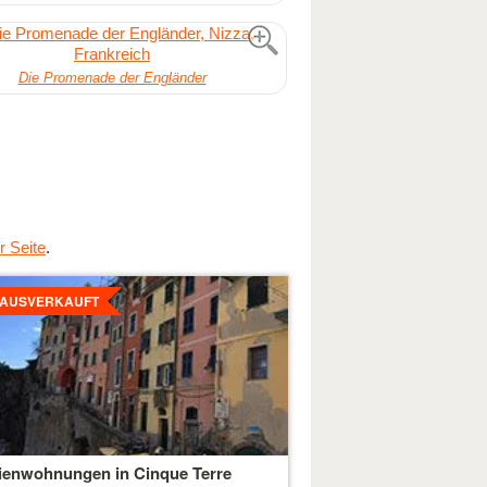
Die Promenade der Engländer
r Seite
.
ls
hen
 AUSVERKAUFT
ienwohnungen in Cinque Terre