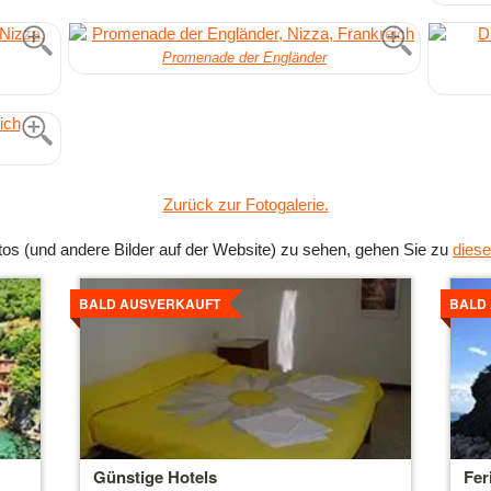
Promenade der Engländer
Zurück zur Fotogalerie.
s (und andere Bilder auf der Website) zu sehen, gehen Sie zu
diese
Details
Detai
ansehen
anse
BALD AUSVERKAUFT
BALD
Günstige Hotels
Fer