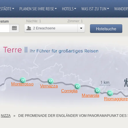
STÄDTE
PLANEN SIE IHRE REISE
HOTELS
WAS IST ZU TUN
WANDER
Nächte:
1
Zimmer:
1
Datum
Hotelsuche
2
Erwachsene
Monterosso
Vernazza
Corniglia
Manarola
Riomaggiore
NIZZA
DIE PROMENADE DER ENGLÄNDER VOM PANORAMAPUNKT DES