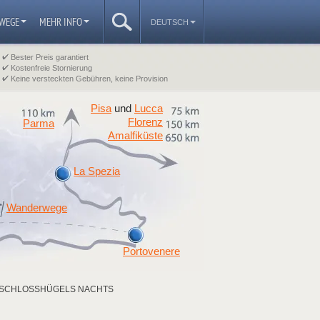
WEGE
MEHR INFO
DEUTSCH
Bester Preis garantiert
Kostenfreie Stornierung
Keine versteckten Gebühren, keine Provision
Pisa
Lucca
und
Florenz
Parma
Amalfiküste
La Spezia
Wanderwege
Portovenere
 SCHLOSSHÜGELS NACHTS