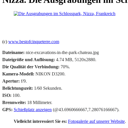
(c)
www.bestofcinqueterre.com
Dateiname:
nice-excavations-in-the-park-chateau.jpg
Dateigröße und Auflösung:
4.74 MB, 5120x2880.
Die Qualität der Verbindung:
70%.
Kamera-Modell:
NIKON D3200.
Apertur:
f/9.
Belichtungszeit:
1/60 Sekunden.
ISO:
100.
Brennweite:
18 Millimeter.
GPS:
Schießplatz anzeigen
(@43.6960666667,7.28076166667).
Vielleicht interessiert Sie es:
Fotogalerie auf unserer Website
.