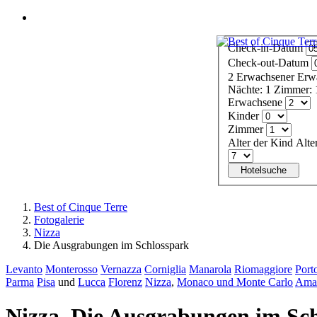
Menü
Check-in-Datum
Check-out-Datum
2
Erwachsener
Erw
Nächte:
1
Zimmer:
Erwachsene
Kinder
Zimmer
Alter der Kind
Alte
Hotelsuche
Best of Cinque Terre
Fotogalerie
Nizza
Die Ausgrabungen im Schlosspark
Levanto
Monterosso
Vernazza
Corniglia
Manarola
Riomaggiore
Port
Parma
Pisa
und
Lucca
Florenz
Nizza
,
Monaco und Monte Carlo
Amal
Nizza. Die Ausgrabungen im Sc