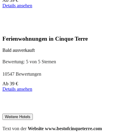
Ab
39 €
ab
Details ansehen
110 €
Ferienwohnungen in Cinque Terre
Bald ausverkauft
Bewertung: 5 von 5 Sternen
10547 Bewertungen
Preis
Ab
39 €
ab
Details ansehen
179 €
Weitere Hotels
Text von der
Website www.bestofcinqueterre.com