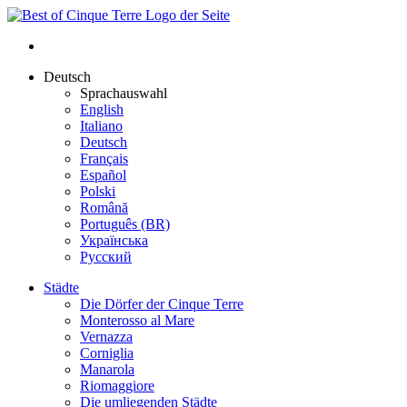
Deutsch
Sprachauswahl
English
Italiano
Deutsch
Français
Español
Polski
Română
Português (BR)
Українська
Русский
Städte
Die Dörfer der Cinque Terre
Monterosso al Mare
Vernazza
Corniglia
Manarola
Riomaggiore
Die umliegenden Städte