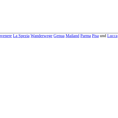
ovenere
La Spezia
Wanderwege
Genua
Mailand
Parma
Pisa
und
Lucca