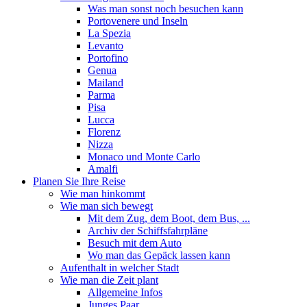
Was man sonst noch besuchen kann
Portovenere und Inseln
La Spezia
Levanto
Portofino
Genua
Mailand
Parma
Pisa
Lucca
Florenz
Nizza
Monaco und Monte Carlo
Amalfi
Planen Sie Ihre Reise
Wie man hinkommt
Wie man sich bewegt
Mit dem Zug, dem Boot, dem Bus, ...
Archiv der Schiffsfahrpläne
Besuch mit dem Auto
Wo man das Gepäck lassen kann
Aufenthalt in welcher Stadt
Wie man die Zeit plant
Allgemeine Infos
Junges Paar