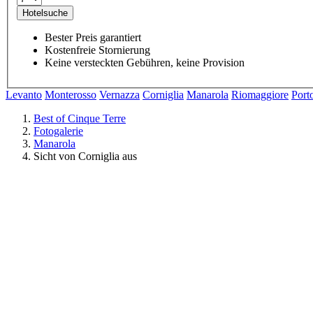
Hotelsuche
Bester Preis garantiert
Kostenfreie Stornierung
Keine versteckten Gebühren, keine Provision
Levanto
Monterosso
Vernazza
Corniglia
Manarola
Riomaggiore
Port
Best of Cinque Terre
Fotogalerie
Manarola
Sicht von Corniglia aus