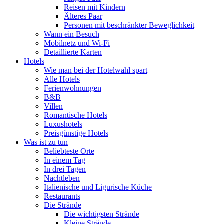
Reisen mit Kindern
Älteres Paar
Personen mit beschränkter Beweglichkeit
Wann ein Besuch
Mobilnetz und Wi-Fi
Detaillierte Karten
Hotels
Wie man bei der Hotelwahl spart
Alle Hotels
Ferienwohnungen
B&B
Villen
Romantische Hotels
Luxushotels
Preisgünstige Hotels
Was ist zu tun
Beliebteste Orte
In einem Tag
In drei Tagen
Nachtleben
Italienische und Ligurische Küche
Restaurants
Die Strände
Die wichtigsten Strände
Kleine Strände