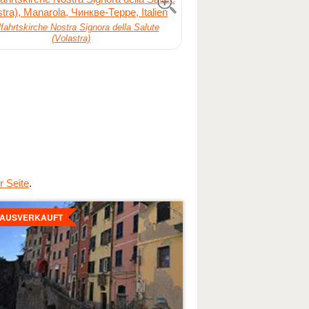
fahrtskirche Nostra Signora della Salute
(Volastra)
r Seite
.
ls
hen
 AUSVERKAUFT