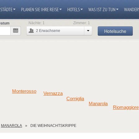
STÄDTE
PLANEN SIE IHRE REISE
HOTELS
WAS IST ZU TUN
WANDER
Nächte:
1
Zimmer:
1
Datum
Hotelsuche
2
Erwachsene
Monterosso
Vernazza
Corniglia
Manarola
Riomaggiore
MANAROLA
DIE WEIHNACHTSKRIPPE