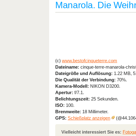
Manarola. Die Weih
(c)
www.bestofcinqueterre.com
Dateiname:
cinque-terre-manarola-chris
Dateigröße und Auflösung:
1.22 MB, 5
Die Qualität der Verbindung:
70%.
Kamera-Modell:
NIKON D3200.
Apertur:
f/7.1.
Belichtungszeit:
25 Sekunden.
ISO:
100.
Brennweite:
18 Millimeter.
GPS:
Schießplatz anzeigen
(@44.1064
Vielleicht interessiert Sie es:
Fotoga