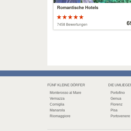
Romantische Hotels
Bewertung:
Preis
5 von 5
ab
6
7458 Bewertungen
Sternen
39 €
FÜNF KLEINE DÖRFER
DIE UMLIEG
Monterosso al Mare
Portofino
Vernazza
Genua
Corniglia
Florenz
Manarola
Pisa
Riomaggiore
Portovenere