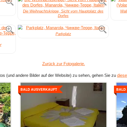
Die Weihnachtskrippe, Sicht vom Hauptplatz des
Wall
Dorfes
Parkplatz
r
Zurück zur Fotogalerie.
s (und andere Bilder auf der Website) zu sehen, gehen Sie zu
diese
Details
Detai
ansehen
anse
BALD AUSVERKAUFT
BALD