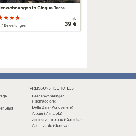
ienwohnungen in Cinque Terre
Bewertung:
Preis
ab
on 5
ab
39 €
47 Bewertungen
rnen
179 €
N
PREISGÜNSTIGE HOTELS
wege
Feerienwohnungen
(Riomaggiore)
Della Baia (Portovenere)
her Stadt
Arpaiu (Manarola)
Zimmervermietung (Corniglia)
Acquaverde (Genova)