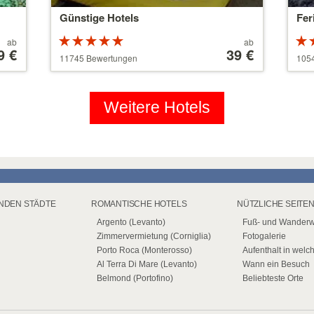
Günstige Hotels
Fer
Bewertung:
Preis
ab
ab
9 €
5 von 5
ab
39 €
5 v
11745 Bewertungen
105
Sternen
110 €
Ste
Weitere Hotels
ENDEN STÄDTE
ROMANTISCHE HOTELS
NÜTZLICHE SEITE
Argento (Levanto)
Fuß- und Wander
Zimmervermietung (Corniglia)
Fotogalerie
Porto Roca (Monterosso)
Aufenthalt in welc
Al Terra Di Mare (Levanto)
Wann ein Besuch
Belmond (Portofino)
Beliebteste Orte