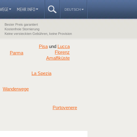
WEGE
MEHR INFO
DEUTSCH
Bester Preis garantiert
Kostenfreie Stornierung
Keine versteckten Gebühren, keine Provision
Pisa
Lucca
und
Florenz
Parma
Amalfiküste
La Spezia
Wanderwege
Portovenere