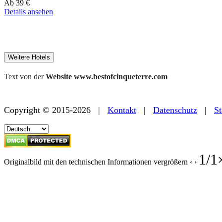
Preis
Ab
39 €
ab
Details ansehen
179 €
Weitere Hotels
Text von der
Website www.bestofcinqueterre.com
Copyright © 2015-2026 |
Kontakt
|
Datenschutz
|
St
1
/
1
Originalbild mit den technischen Informationen vergrößern
‹
›