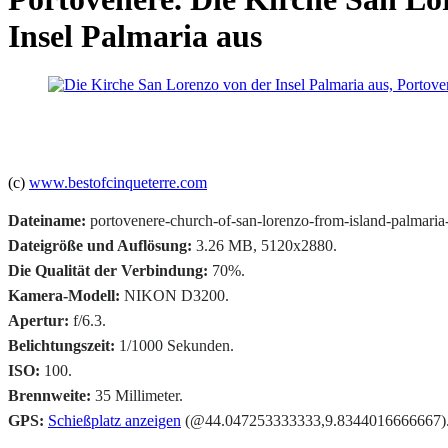
Insel Palmaria aus
(c)
www.bestofcinqueterre.com
Dateiname:
portovenere-church-of-san-lorenzo-from-island-palmaria
Dateigröße und Auflösung:
3.26 MB, 5120x2880.
Die Qualität der Verbindung:
70%.
Kamera-Modell:
NIKON D3200.
Apertur:
f/6.3.
Belichtungszeit:
1/1000 Sekunden.
ISO:
100.
Brennweite:
35 Millimeter.
GPS:
Schießplatz anzeigen
(@44.047253333333,9.8344016666667)