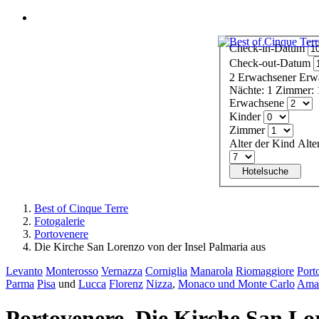
Menü
Check-in-Datum
Check-out-Datum
2
Erwachsener
Erw
Nächte:
1
Zimmer:
Erwachsene
Kinder
Zimmer
Alter der Kind
Alte
Hotelsuche
Best of Cinque Terre
Fotogalerie
Portovenere
Die Kirche San Lorenzo von der Insel Palmaria aus
Levanto
Monterosso
Vernazza
Corniglia
Manarola
Riomaggiore
Port
Parma
Pisa
und
Lucca
Florenz
Nizza
,
Monaco und Monte Carlo
Amal
Portovenere. Die Kirche San Lo