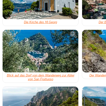
Die Kirche des Hl.Georg
Der B
Blick auf das Dorf von dem Wanderweg zur Abtei
Der Wanderw
von San Fruttuoso