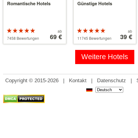
Romantische Hotels
Günstige Hotels
Bewertung:
Preis
Bewertung:
Preis
ab
ab
5 von 5
ab
69 €
5 von 5
ab
39 €
7458 Bewertungen
11745 Bewertungen
Sternen
39 €
Sternen
110 €
Weitere Hotels
Copyright © 2015-2026 |
Kontakt
|
Datenschutz
|