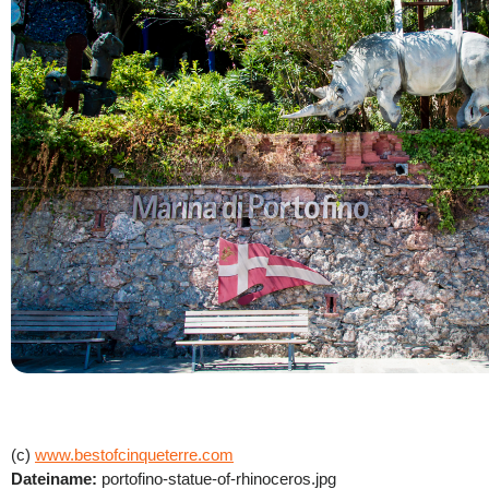
(c)
www.bestofcinqueterre.com
Dateiname:
portofino-statue-of-rhinoceros.jpg