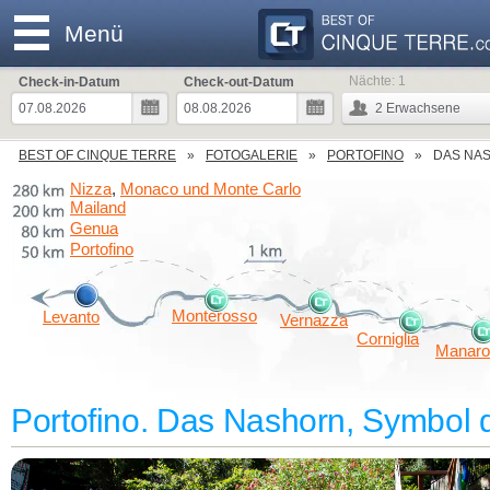
Menü
Nächte:
1
Check-in-Datum
Check-out-Datum
2
Erwachsene
BEST OF CINQUE TERRE
FOTOGALERIE
PORTOFINO
DAS NA
Nizza
Monaco und Monte Carlo
,
Mailand
Genua
Portofino
Monterosso
Levanto
Vernazza
Corniglia
Manaro
Portofino. Das Nashorn, Symbol 