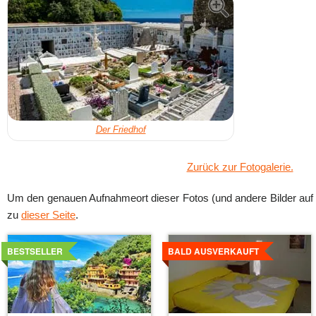
Der Friedhof
Zurück zur Fotogalerie.
Um den genauen Aufnahmeort dieser Fotos (und andere Bilder auf 
zu
dieser Seite
.
Details
Details
ansehen
ansehen
BESTSELLER
BALD AUSVERKAUFT