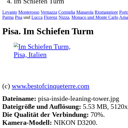
Im Schiefen Turm
Levanto
Monterosso
Vernazza
Corniglia
Manarola
Riomaggiore
Port
Parma
Pisa
und
Lucca
Florenz
Nizza
,
Monaco und Monte Carlo
Amal
Pisa. Im Schiefen Turm
(c)
www.bestofcinqueterre.com
Dateiname:
pisa-inside-leaning-tower.jpg
Dateigröße und Auflösung:
5.53 MB, 5120x
Die Qualität der Verbindung:
70%.
Kamera-Modell:
NIKON D3200.