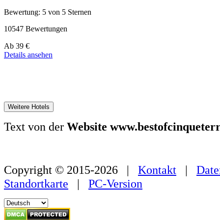
Bewertung: 5 von 5 Sternen
10547 Bewertungen
Preis
Ab
39 €
ab
Details ansehen
179 €
Weitere Hotels
Text von der
Website www.bestofcinqueter
Copyright © 2015-2026 |
Kontakt
|
Date
Standortkarte
|
PC-Version