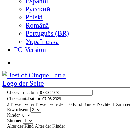
Español
Русский
Polski
Română
Português (BR)
Українська
PC-Version
Check-in-Datum
Check-out-Datum
2
Erwachsener
Erwachsene
de
.
- 0
Kind
Kinder
Nächte:
1
Zimmer
Erwachsene
Kinder
Zimmer
Alter der Kind
Alter der Kinder