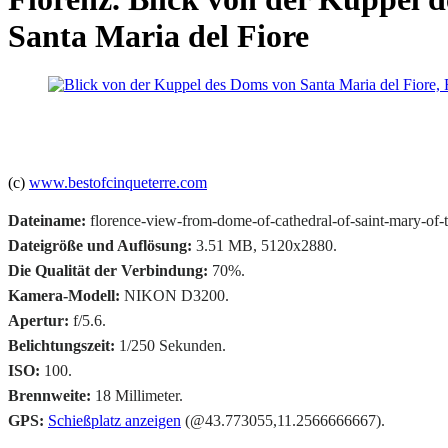
Santa Maria del Fiore
(c)
www.bestofcinqueterre.com
Dateiname:
florence-view-from-dome-of-cathedral-of-saint-mary-of-t
Dateigröße und Auflösung:
3.51 MB, 5120x2880.
Die Qualität der Verbindung:
70%.
Kamera-Modell:
NIKON D3200.
Apertur:
f/5.6.
Belichtungszeit:
1/250 Sekunden.
ISO:
100.
Brennweite:
18 Millimeter.
GPS:
Schießplatz anzeigen
(@43.773055,11.2566666667).