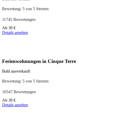
Bewertung: 5 von 5 Sternen
11745 Bewertungen
Preis
Ab
39 €
ab
Details ansehen
110 €
Ferienwohnungen in Cinque Terre
Bald ausverkauft
Bewertung: 5 von 5 Sternen
10547 Bewertungen
Preis
Ab
39 €
ab
Details ansehen
179 €