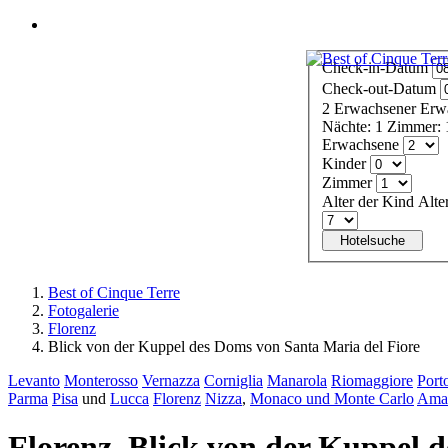
Menü
Check-in-Datum
Check-out-Datum
2
Erwachsener
Erw
Nächte:
1
Zimmer:
Erwachsene
Kinder
Zimmer
Alter der Kind
Alte
Hotelsuche
Best of Cinque Terre
Fotogalerie
Florenz
Blick von der Kuppel des Doms von Santa Maria del Fiore
Levanto
Monterosso
Vernazza
Corniglia
Manarola
Riomaggiore
Port
Parma
Pisa
und
Lucca
Florenz
Nizza
,
Monaco und Monte Carlo
Amal
Florenz. Blick von der Kuppel 