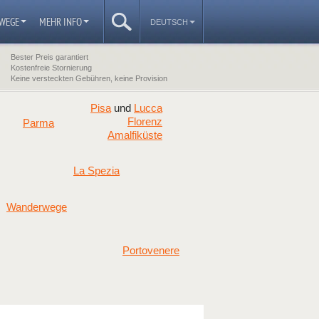
WEGE
MEHR INFO
DEUTSCH
Bester Preis garantiert
Kostenfreie Stornierung
Keine versteckten Gebühren, keine Provision
Pisa
Lucca
und
Florenz
Parma
Amalfiküste
La Spezia
Wanderwege
Portovenere