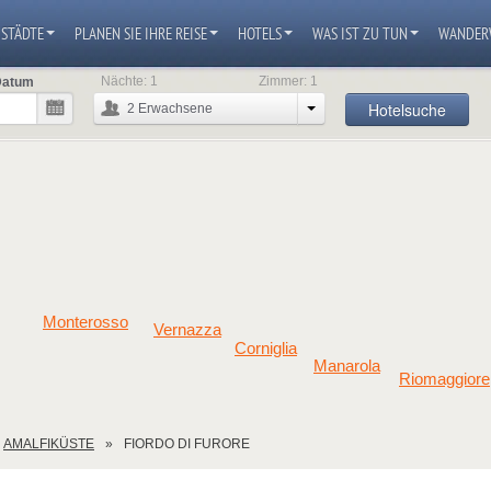
STÄDTE
PLANEN SIE IHRE REISE
HOTELS
WAS IST ZU TUN
WANDER
Nächte:
1
Zimmer:
1
Datum
Hotelsuche
2
Erwachsene
Monterosso
Vernazza
Corniglia
Manarola
Riomaggiore
AMALFIKÜSTE
FIORDO DI FURORE