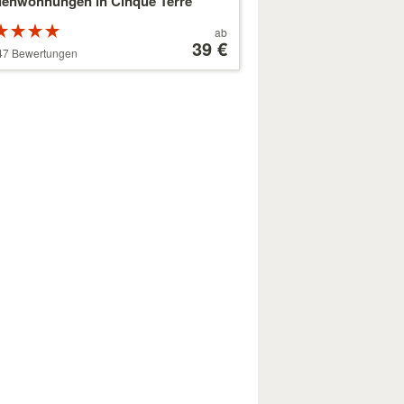
ienwohnungen in Cinque Terre
Bewertung:
Preis
ab
on 5
ab
39 €
47 Bewertungen
rnen
179 €