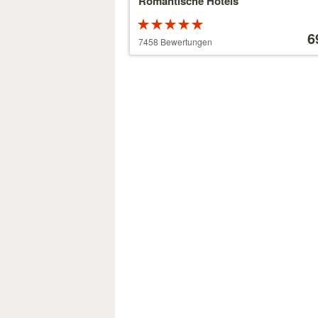
Romantische Hotels
Bewertung:
Preis
5 von 5
ab
6
7458 Bewertungen
Sternen
39 €