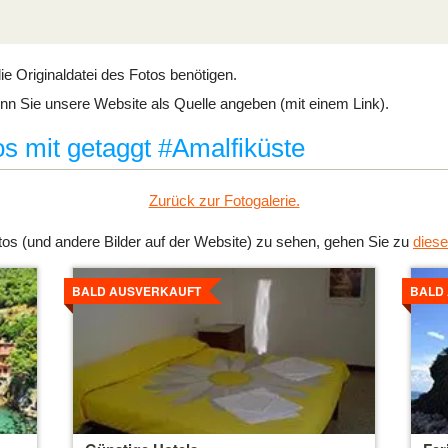
ie Originaldatei des Fotos benötigen.
n Sie unsere Website als Quelle angeben (mit einem Link).
s mit getaggt #Amalfiküste
Zurück zur Fotogalerie.
s (und andere Bilder auf der Website) zu sehen, gehen Sie zu
diese
Details
Detai
ansehen
anse
BALD AUSVERKAUFT
BALD