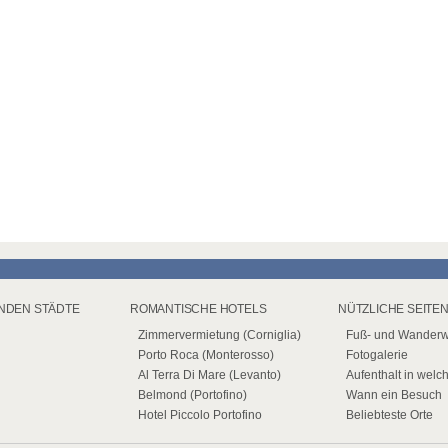
ENDEN STÄDTE
ROMANTISCHE HOTELS
NÜTZLICHE SEITE
Zimmervermietung (Corniglia)
Fuß- und Wander
Porto Roca (Monterosso)
Fotogalerie
Al Terra Di Mare (Levanto)
Aufenthalt in welc
Belmond (Portofino)
Wann ein Besuch
Hotel Piccolo Portofino
Beliebteste Orte