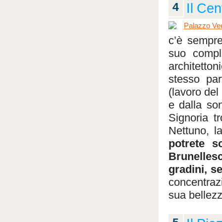
4
Il Cen
c’è sempre
suo compl
architetto
stesso par
(lavoro del
e dalla son
Signoria t
Nettuno, l
potrete s
Brunellesc
gradini, s
concentrazi
sua bellez