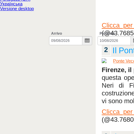
Українська
Versione desktop
Clicca per
(@43.76850
Arrivo
Partenza
2
Il Po
Firenze, i
questa ope
Neri di Fi
costruzion
vi sono molt
Clicca per
(@43.76801