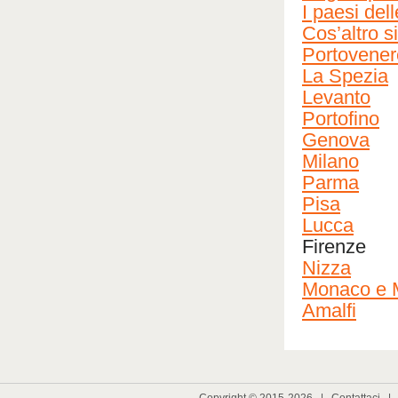
I paesi del
Cos’altro si
Portovenere
La Spezia
Levanto
Portofino
Genova
Milano
Parma
Pisa
Lucca
Firenze
Nizza
Monaco e 
Amalfi
Copyright © 2015-2026 |
Contattaci