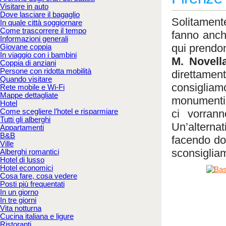
Visitare in auto
Dove lasciare il bagaglio
Solitament
In quale città soggiornare
Come trascorrere il tempo
fanno anch
Informazioni generali
qui prendon
Giovane coppia
In viaggio con i bambini
M. Novell
Coppia di anziani
Persone con ridotta mobilità
direttame
Quando visitare
consigliam
Rete mobile e Wi-Fi
Mappe dettagliate
monumenti 
Hotel
Come scegliere l’hotel e risparmiare
ci vorrann
Tutti gli alberghi
Un’alterna
Appartamenti
B&B
facendo dov
Ville
sconsiglia
Alberghi romantici
Hotel di lusso
Hotel economici
Cosa fare, cosa vedere
Posti più frequentati
In un giorno
In tre giorni
Vita notturna
Cucina italiana e ligure
Ristoranti