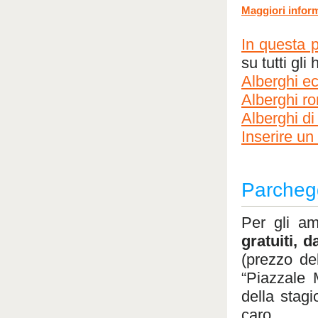
Maggiori infor
In questa 
su tutti gli
Alberghi e
Alberghi ro
Alberghi di
Inserire un 
Parchegg
Per gli a
gratuiti, 
(prezzo del
“Piazzale M
della stag
caro.