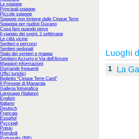
Le spiagge
Principali spiagge
Piccole spiagge
Spiagge non lontane dalle Cinque Terre
Spiaggia per nudisti Guvano
Cosa fare quando piove
Il viaggio dei sogni: 2 settimane
Le città vicine
Sentieri e percorsi
Sentieri pedonali
Luoghi d
Stato dei sentieri e mappa
Sentiero Azzurro e Via dell'Amore
Maggiori informazioni
1
La Gal
Domande frequenti
Uffici turistici
Biglietto “Cinque Terre Card”
Il Presepe di Manarola
Galleria fotografica
Language (Italiano)
English
Italiano
Deutsch
Français
Español
Русский
Polski
Română
Português (BR)