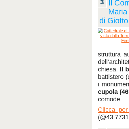
3
Il Co
Maria 
di Giotto
struttura 
dell’archit
chiesa.
Il 
battistero (
i monumenti
cupola (463
comode.
Clicca per
(@43.77313