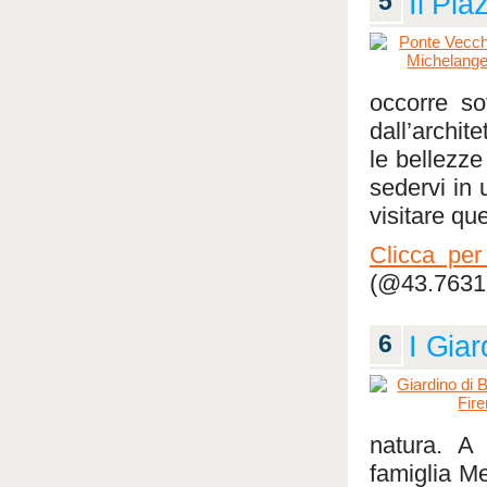
5
Il Pia
occorre so
dall’archit
le bellezze
sedervi in
visitare qu
Clicca per
(@43.76316
6
I Giar
natura. A 
famiglia Me