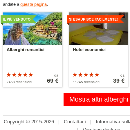
andate a
questa pagina
.
Dettagli
Dettagli
IL PIÙ VENDUTO
SI ESAURISCE FACILMENTE!
Alberghi romantici
Hotel economici
Valutazione:
Prezzo
Valutazione:
Prezzo
da
da
5 su 5 stelle
a
69 €
5 su 5 stelle
a
39 €
7458 recensioni
11745 recensioni
partire
partire
da
da
39 €
110 €
Mostra altri alberghi
Copyright © 2015-2026 |
Contattaci
|
Informativa sull
|
Versione desktop