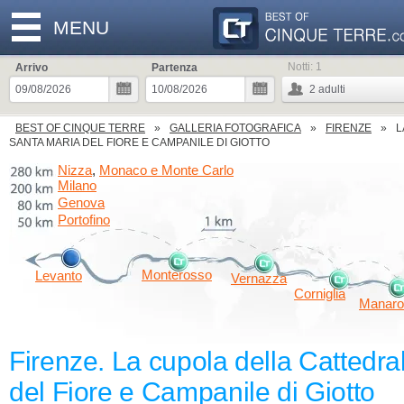
MENU
Notti:
1
Arrivo
Partenza
2
adulti
BEST OF CINQUE TERRE
GALLERIA FOTOGRAFICA
FIRENZE
L
SANTA MARIA DEL FIORE E CAMPANILE DI GIOTTO
Nizza
Monaco e Monte Carlo
,
Milano
Genova
Portofino
Monterosso
Levanto
Vernazza
Corniglia
Manaro
Firenze. La cupola della Cattedra
del Fiore e Campanile di Giotto