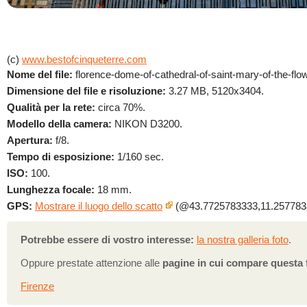
(c)
www.bestofcinqueterre.com
Nome del file:
florence-dome-of-cathedral-of-saint-mary-of-the-flo
Dimensione del file e risoluzione:
3.27 MB, 5120x3404.
Qualità per la rete:
circa 70%.
Modello della camera:
NIKON D3200.
Apertura:
f/8.
Tempo di esposizione:
1/160 sec.
ISO:
100.
Lunghezza focale:
18 mm.
GPS:
Mostrare il luogo dello scatto
(@43.7725783333,11.257783
Potrebbe essere di vostro interesse:
la nostra galleria foto
.
Oppure prestate attenzione alle
pagine in cui compare questa 
Firenze