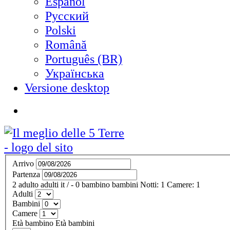
Español
Русский
Polski
Română
Português (BR)
Українська
Versione desktop
Arrivo
Partenza
2
adulto
adulti
it
/
- 0
bambino
bambini
Notti:
1
Camere:
1
Adulti
Bambini
Camere
Età bambino
Età bambini