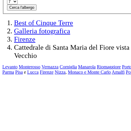
Cerca l'albergo
Best of Cinque Terre
Galleria fotografica
Firenze
Cattedrale di Santa Maria del Fiore vista
Vecchio
Levanto
Monterosso
Vernazza
Corniglia
Manarola
Riomaggiore
Port
Parma
Pisa
e
Lucca
Firenze
Nizza
,
Monaco e Monte Carlo
Amalfi
Po