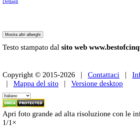
a
Dettagli
partire
da
179 €
Mostra altri alberghi
Testo stampato dal
sito web www.bestofcin
Copyright © 2015-2026 |
Contattaci
|
In
|
Mappa del sito
|
Versione desktop
Apri foto grande ad alta risoluzione con le i
1
/
1
×