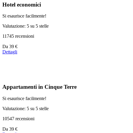
Hotel economici
Si esaurisce facilmente!
Valutazione: 5 su 5 stelle
11745 recensioni
Prezzo
Da
39 €
a
Dettagli
partire
da
110 €
Appartamenti in Cinque Terre
Si esaurisce facilmente!
Valutazione: 5 su 5 stelle
10547 recensioni
Prezzo
Da
39 €