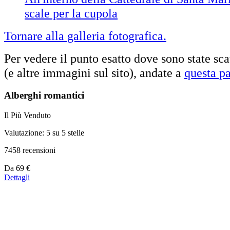
scale per la cupola
Tornare alla galleria fotografica.
Per vedere il punto esatto dove sono state sca
(e altre immagini sul sito), andate a
questa p
Alberghi romantici
Il Più Venduto
Valutazione: 5 su 5 stelle
7458 recensioni
Prezzo
Da
69 €
a
Dettagli
partire
da
39 €