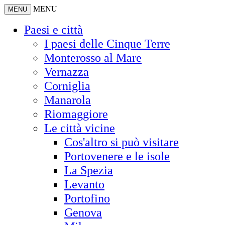
MENU
MENU
Paesi e città
I paesi delle Cinque Terre
Monterosso al Mare
Vernazza
Corniglia
Manarola
Riomaggiore
Le città vicine
Cos'altro si può visitare
Portovenere e le isole
La Spezia
Levanto
Portofino
Genova