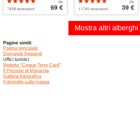
Valutazione:
Prezzo
Valutazione:
Prezzo
da
da
5 su 5 stelle
a
69 €
5 su 5 stelle
a
39 €
7458 recensioni
11745 recensioni
partire
partire
da
da
39 €
110 €
Mostra altri alberghi
Pagine simili:
Pagina principale
Domande frequenti
Uffici turistici
Biglietto “Cinque Terre Card”
Il Presepe di Manarola
Galleria fotografica
Fotografie sulla mappa