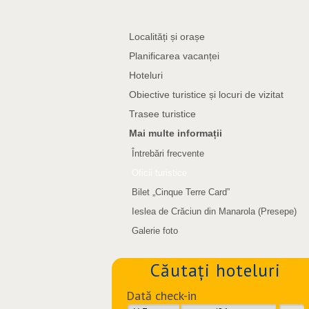
Localități și orașe
Planificarea vacanței
Hoteluri
Obiective turistice și locuri de vizitat
Trasee turistice
Mai multe informații
Întrebări frecvente
Oficii turistice
Bilet „Cinque Terre Card”
Ieslea de Crăciun din Manarola (Presepe)
Galerie foto
Căutați hoteluri
Dată check-in