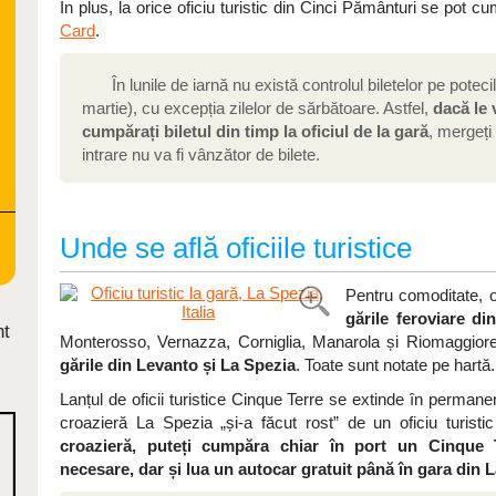
În plus, la orice oficiu turistic din Cinci Pământuri se pot 
Card
.
În lunile de iarnă nu există controlul biletelor pe potec
martie), cu excepția zilelor de sărbătoare. Astfel,
dacă le v
cumpărați biletul din timp la oficiul de la gară
, mergeți
intrare nu va fi vânzător de bilete.
Unde se află oficiile turistice
Pentru comoditate, of
gările feroviare di
nt
Monterosso, Vernazza, Corniglia, Manarola și Riomaggiore. Î
gările din Levanto și La Spezia
. Toate sunt notate pe hartă.
Lanțul de oficii turistice Cinque Terre se extinde în permanenț
croazieră La Spezia „și-a făcut rost” de un oficiu turist
croazieră, puteți cumpăra chiar în port un Cinque T
necesare, dar și lua un autocar gratuit până în gara din 