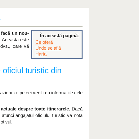
e
l facă un nou-
În această pagină:
. Aceasta este
Ce oferă
 dvs., care vă
Unde se află
.
Harta
oficiul turistic din
vizioneze pe cei veniți cu informațiile cele
actuale despre toate itinerarele.
Dacă
atunci angajatul oficiului turistic va nota
otivul.