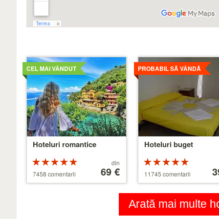
Mai
Mai
detaliat
detaliat
CEL MAI VÂNDUT
PROBABIL SĂ VÂNDĂ
Hoteluri romantice
Hoteluri buget
Rating-
Preț
Rating-
Preț
din
ul 5 din 5
începând
69 €
ul 5 din 5
încep
3
7458 comentarii
11745 comentarii
de
de
la
la
39 €
110 €
Arată mai multe ho