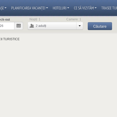
AȘE
PLANIFICAREA VACANȚEI
HOTELURI
CE SĂ VIZITĂM
TRASEE TU
Nopți:
1
Camere:
1
eck-out
Căutare
2
adulți
II TURISTICE