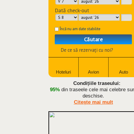
Dată check-out
Încă nu am date stabilite
Căutare
De ce să rezervați cu noi?
Hoteluri
Avion
Auto
Condițiile traseului:
95%
din traseele cele mai celebre su
deschise.
Citește mai mult