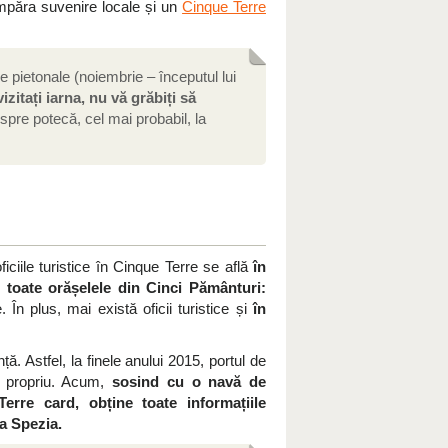
cumpăra suvenire locale și un
Cinque Terre
ile pietonale (noiembrie – începutul lui
izitați iarna, nu vă grăbiți să
 spre potecă, cel mai probabil, la
iciile turistice în Cinque Terre se află
în
n toate orășelele din Cinci Pământuri:
n plus, mai există oficii turistice și
în
ă. Astfel, la finele anului 2015, portul de
ic propriu. Acum,
sosind cu o navă de
erre card, obține toate informațiile
La Spezia.