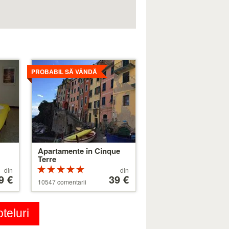
Mai
detaliat
PROBABIL SĂ VÂNDĂ
Apartamente în Cinque
Terre
Rating-
Preț
din
din
ând
9 €
ul 5 din 5
începând
39 €
10547 comentarii
de
la
179 €
teluri