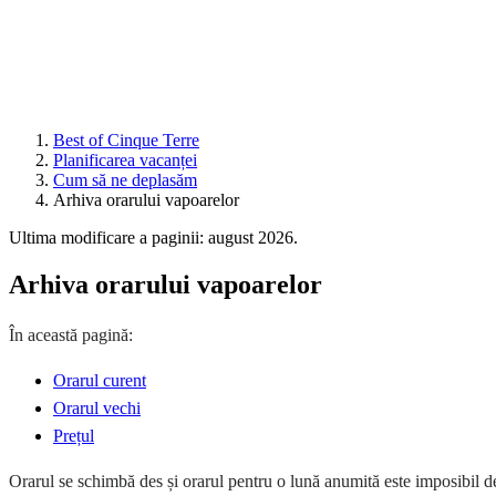
Best of Cinque Terre
Planificarea vacanței
Cum să ne deplasăm
Arhiva orarului vapoarelor
Ultima modificare a paginii: august 2026.
Arhiva orarului vapoarelor
În această pagină:
Orarul curent
Orarul vechi
Prețul
Orarul se schimbă des și orarul pentru o lună anumită este imposibil de