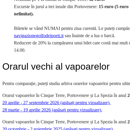
Excursie în jurul a trei insule din Portovenere:
15 euro (5 euro
nelimitat).
Biletele se vând NUMAI pentru ziua curentă. Le puteți cumpăra 
navigazionegolfodeipoeti.it
sau înainte de a lua o barcă.
Reducere de 20% la cumpărarea unui bilet care costă mai mult 
14.00.
Orarul vechi al vapoarelor
Pentru comparație, puteți studia arhiva orarelor vapoarelor pentru ultim
Orarul vapoarelor în Cinque Terre, Portovenere și La Spezia în anul
2
20 aprilie - 27 septembrie 2026 (apăsați pentru vizualizare).
28 martie - 19 aprilie 2026 (apăsați pentru vizualizare).
Orarul vapoarelor în Cinque Terre, Portovenere și La Spezia în anul
2
20 octombrie - 2 noiembrie 2025 (apăsați pentru vizualizare).