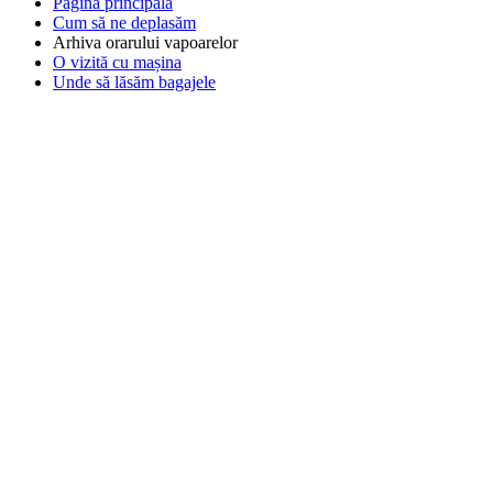
Pagina principală
Cum să ne deplasăm
Arhiva orarului vapoarelor
O vizită cu mașina
Unde să lăsăm bagajele