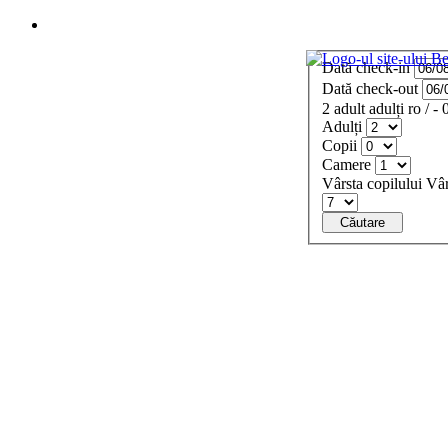
Meniu
Dată check-in
Dată check-out
2
adult
adulți
ro
/
- 
Adulți
Copii
Camere
Vârsta copilului
Vâr
Căutare