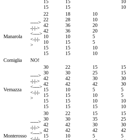
15
15
10
15
15
10
22
18
10
22
28
10
----->
42
36
20
-|-|->
42
36
20
<---->
Manarola
10
10
5
<-|-|-
10
15
5
>
15
15
10
15
15
10
Corniglia
NO!
30
22
15
15
30
30
25
15
----->
42
42
30
30
-|-|->
42
42
42
30
<---->
Vernazza
15
10
5
5
<-|-|-
15
15
10
5
>
15
15
10
10
15
15
15
10
30
22
15
15
30
30
35
25
----->
42
42
30
30
-|-|->
42
42
42
42
<---->
Monterosso
15
10
5
5
<-|-|-