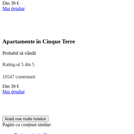
Preț
Din
39 €
începând
Mai detaliat
de
la
110 €
Apartamente în Cinque Terre
Probabil să vândă
Rating-ul 5 din 5
10547 comentarii
Preț
Din
39 €
începând
Mai detaliat
de
la
179 €
Arată mai multe hoteluri
Pagini cu conținut similar: