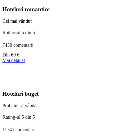
Hoteluri romantice
Cel mai vândut
Rating-ul 5 din 5
7458 comentarii
Preț
Din
69 €
începând
Mai detaliat
de
la
39 €
Hoteluri buget
Probabil să vândă
Rating-ul 5 din 5
11745 comentarii