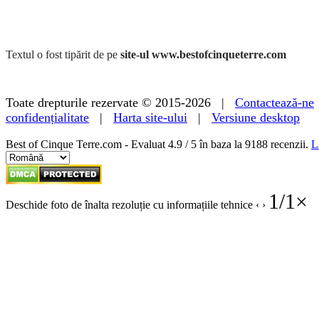
Textul o fost tipărit de pe
site-ul www.bestofcinqueterre.com
Toate drepturile rezervate © 2015-2026 |
Contactează-ne
confidențialitate
|
Harta site-ului
|
Versiune desktop
Best of Cinque Terre.com - Evaluat
4.9
/ 5 în baza la
9188
recenzii.
L
1
/
1
×
Deschide foto de înalta rezoluție cu informațiile tehnice
‹
›