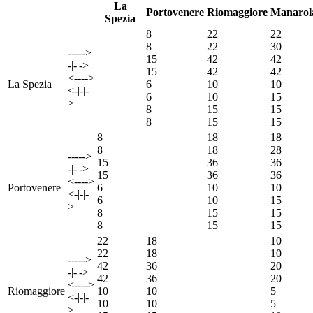
La
Portovenere
Riomaggiore
Manarol
Spezia
8
22
22
8
22
30
----->
15
42
42
-|-|->
15
42
42
<---->
La Spezia
6
10
10
<-|-|-
6
10
15
>
8
15
15
8
15
15
8
18
18
8
18
28
----->
15
36
36
-|-|->
15
36
36
<---->
Portovenere
6
10
10
<-|-|-
6
10
15
>
8
15
15
8
15
15
22
18
10
22
18
10
----->
42
36
20
-|-|->
42
36
20
<---->
Riomaggiore
10
10
5
<-|-|-
10
10
5
>