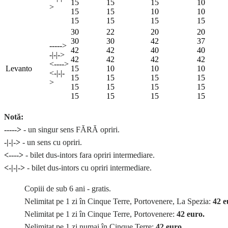
15
15
15
10
>
15
15
10
10
15
15
15
15
30
22
20
20
30
30
42
37
----->
42
42
40
40
-|-|->
42
42
42
42
<---->
Levanto
15
10
10
10
<-|-|-
15
15
15
15
>
15
15
15
15
15
15
15
15
Notă:
----->
- un singur sens FĂRĂ opriri.
-|-|->
- un sens cu opriri.
<---->
- bilet dus-intors fara opriri intermediare.
<-|-|->
- bilet dus-intors cu opriri intermediare.
Copiii de sub 6 ani - gratis.
Nelimitat pe 1 zi în Cinque Terre, Portovenere, La Spezia:
42 e
Nelimitat pe 1 zi în Cinque Terre, Portovenere:
42 euro.
Nelimitat pe 1 zi numai în Cinque Terre:
42 euro.