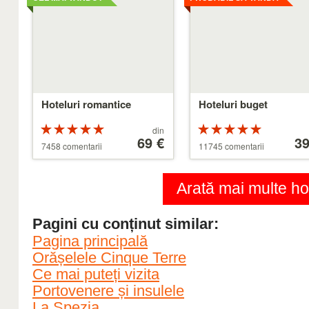
Hoteluri romantice
Hoteluri buget
Rating-
Preț
Rating-
Preț
din
ul 5 din 5
începând
69 €
ul 5 din 5
începâ
39
7458 comentarii
11745 comentarii
de
de
la
la
39 €
110 €
Arată mai multe hot
Pagini cu conținut similar:
Pagina principală
Orășelele Cinque Terre
Ce mai puteți vizita
Portovenere și insulele
La Spezia