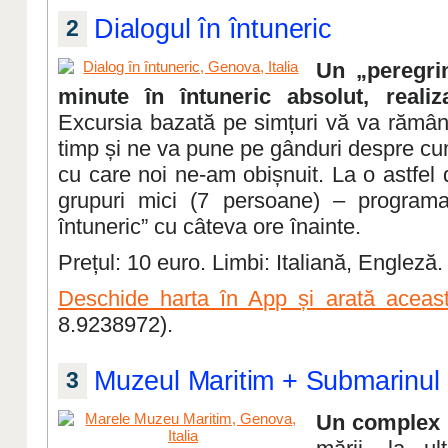
Dialogul în întuneric
2
Un „peregri
minute în întuneric absolut, realiz
Excursia bazată pe simțuri vă va rămâ
timp și ne va pune pe gânduri despre cum
cu care noi ne-am obișnuit. La o astfel
grupuri mici (7 persoane) – programaț
întuneric” cu câteva ore înainte.
Prețul: 10 euro. Limbi: Italiană, Engleză.
Deschide harta în App și arată aceast
8.9238972).
Muzeul Maritim + Submarinul
3
Un complex u