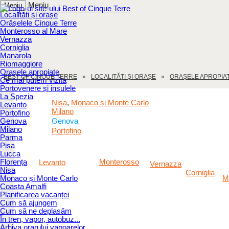
Meniu
Meniu
Localități și orașe
Orășelele Cinque Terre
Monterosso al Mare
Vernazza
Corniglia
Manarola
Riomaggiore
Orașele apropiate
BEST OF CINQUE TERRE
LOCALITĂȚI ȘI ORAȘE
ORAȘELE APROPIA
Ce mai putem vizita
Portovenere și insulele
La Spezia
Nisa
Monaco și Monte Carlo
,
Levanto
Milano
Portofino
Genova
Genova
Milano
Portofino
Parma
Pisa
Lucca
Florența
Monterosso
Levanto
Vernazza
Nisa
Corniglia
Monaco și Monte Carlo
M
Coasta Amalfi
Planificarea vacanței
Cum să ajungem
Cum să ne deplasăm
În tren, vapor, autobuz...
Arhiva orarului vapoarelor