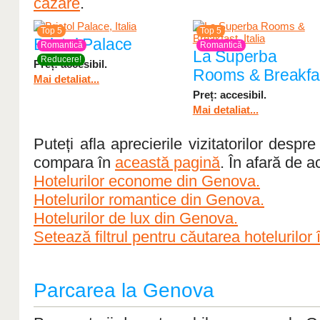
cazare
.
Top 5
Top 5
Bristol Palace
Romantică
Romantică
La Superba
Reducere!
Preț: accesibil.
Rooms & Breakfa
Mai detaliat...
Preț: accesibil.
Mai detaliat...
Puteți afla aprecierile vizitatorilor despre
compara în
această pagină
. În afară de a
Hotelurilor econome din Genova.
Hotelurilor romantice din Genova.
Hotelurilor de lux din Genova.
Setează filtrul pentru căutarea hotelurilor
Parcarea la Genova