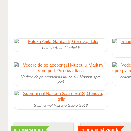
Faleza Anita Garibaldi
Vedere de pe acoperișul Muzeului Maritim spre
Vedere
port
Submarinul Nazario Sauro S518
Mai
Mai
detaliat
detaliat
CEL MAI VÂNDUT
PROBABIL SĂ VÂNDĂ