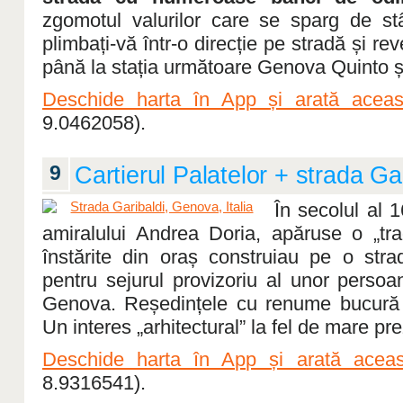
zgomotul valurilor care se sparg de s
plimbați-vă într-o direcție pe stradă și re
până la stația următoare Genova Quinto și p
Deschide harta în App și arată aceast
9.0462058).
9
Cartierul Palatelor + strada Ga
În secolul al 
amiralului Andrea Doria, apăruse o „tradi
înstărite din oraș construiau pe o stra
pentru sejurul provizoriu al unor perso
Genova. Reședințele cu renume bucură ș
Un interes „arhitectural” la fel de mare pre
Deschide harta în App și arată aceas
8.9316541).