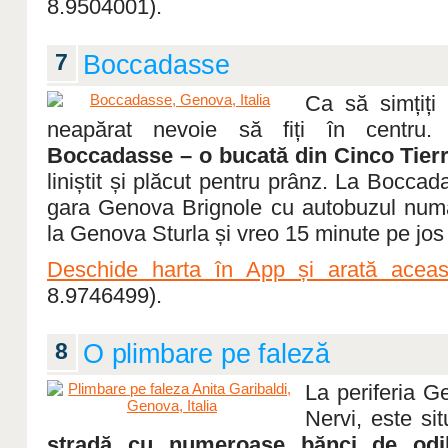
8.9504001).
7
Boccadasse
Ca să simțiți
neapărat nevoie să fiți în centru. 
Boccadasse – o bucată din Cinco Tier
liniștit și plăcut pentru prânz. La Bocca
gara Genova Brignole cu autobuzul numă
la Genova Sturla și vreo 15 minute pe jos p
Deschide harta în App și arată aceast
8.9746499).
8
O plimbare pe faleză
La periferia 
Nervi, este sit
stradă cu numeroase bănci de odi