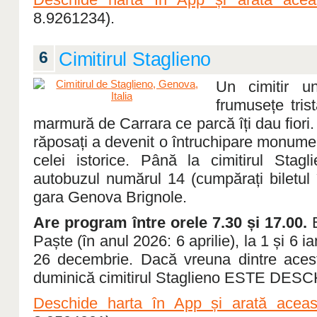
8.9261234).
6
Cimitirul Staglieno
Un cimitir u
frumusețe tris
marmură de Carrara ce parcă îți dau fiori. 
răposați a devenit o întruchipare monumen
celei istorice. Până la cimitirul Sta
autobuzul numărul 14 (cumpărați biletul 
gara Genova Brignole.
Are program între orele 7.30 și 17.00.
E
Paște (în anul 2026: 6 aprilie), la 1 și 6 i
26 decembrie. Dacă vreuna dintre acest
duminică cimitirul Staglieno ESTE DESC
Deschide harta în App și arată aceast