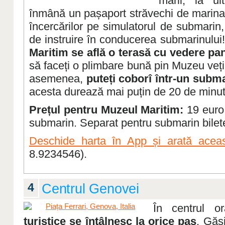
mării, la ul
înmână un pașaport străvechi de marinar.
încercărilor pe simulatorul de submarin, 
de instruire în conducerea submarinului
Maritim se află o terasă cu vedere pa
să faceți o plimbare bună pin Muzeu veț
asemenea,
puteți coborî într-un subm
acesta durează mai puțin de 20 de minut
Prețul pentru Muzeul Maritim:
19 euro,
submarin. Separat pentru submarin bilete
Deschide harta în App și arată aceas
8.9234546).
4
Centrul Genovei
În centrul 
turistice se întâlnesc la orice pas
. Găs