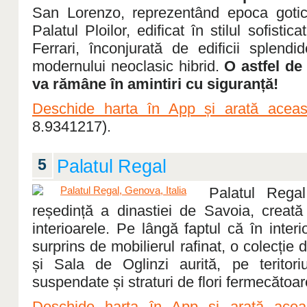
San Lorenzo, reprezentând epoca gotic
Palatul Ploilor, edificat în stilul sofistic
Ferrari, înconjurată de edificii splendid
modernului neoclasic hibrid.
O astfel de
va rămâne în amintiri cu siguranță!
Deschide harta în App și arată aceast
8.9341217).
5
Palatul Regal
Palatul Rega
reședință a dinastiei de Savoia, creată
interioarele. Pe lângă faptul că în interio
surprins de mobilierul rafinat, o colecție 
și Sala de Oglinzi aurită, pe teritoriu
suspendate și straturi de flori fermecătoar
Deschide harta în App și arată aceas