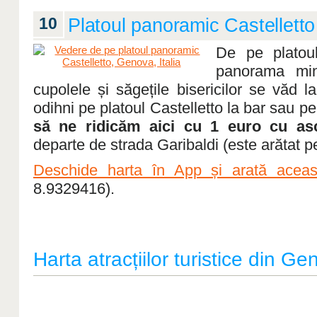
10
Platoul panoramic Castelletto
De pe platoul
panorama min
cupolele și săgețile bisericilor se văd l
odihni pe platoul Castelletto la bar sau 
să ne ridicăm aici cu 1 euro cu as
departe de strada Garibaldi (este arătat pe
Deschide harta în App și arată aceast
8.9329416).
Harta atracțiilor turistice din G