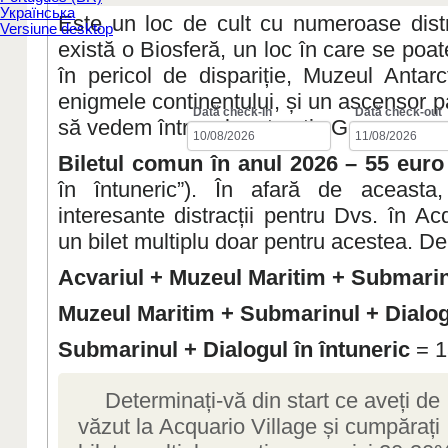
Українська
Este un loc de cult cu numeroase distra
Versiune desktop
există o Biosferă, un loc în care se poate
în pericol de dispariție, Muzeul Antarc
enigmele continentului, și un ascensor 
Dată check-in
Dată check-out
să vedem întregul port antic Genova.
Biletul comun în anul 2026 – 55 euro
în întuneric”). În afară de aceasta
interesante distracții pentru Dvs. în А
un bilet multiplu doar pentru acestea. D
Acvariul + Muzeul Maritim + Submari
Muzeul Maritim + Submarinul + Dialogu
Submarinul + Dialogul în întuneric
= 1
Determinați-vă din start ce aveți de
văzut la Аcquario Village și cumpărați