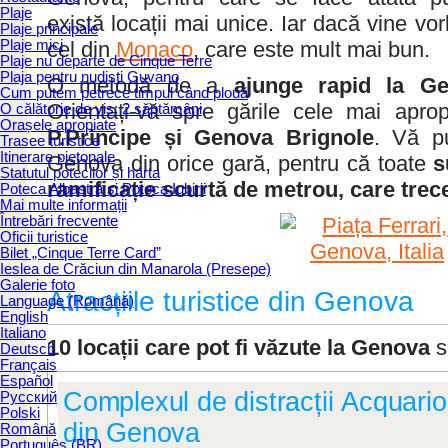
Plaje
există locații mai unice. Iar dacă vine vor
Plaje principale
Plaje mici
cel din
Monaco
, care este mult mai bun.
Plaje nu departe de Cinque Terre
Plaja pentru nudiști Guvano
O metodă de a
ajunge rapid la Ge
Cum putem petrece timpul când plouă
Orientați-vă spre gările cele mai apr
O călătorie de vis: 2 săptămâni
Orașele apropiate
P.Principe și Genova Brignole
. Vă pu
Trasee turistice
Itinerare pietonale
Genova din orice gară, pentru că toate
s
Statutul potecilor și harta
ramificație scurtă de metrou, care trece
Poteca Albastră și Poteca Iubirii
Mai multe informații
Întrebări frecvente
Oficii turistice
Bilet „Cinque Terre Card”
Ieslea de Crăciun din Manarola (Presepe)
Galerie foto
Atracțiile turistice din Genova
Language (Română)
English
Italiano
10 locații care pot fi văzute la Genova
s
Deutsch
Français
Español
Complexul de distracții Аcquario
Русский
Polski
din Genova
Română
Português (BR)