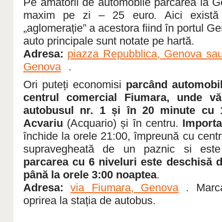
Pe amatorii de automobile parcarea la Ge
maxim pe zi – 25 euro. Aici există m
„aglomerație” a acestora fiind în portul Ge
auto principale sunt notate pe hartă.
Adresa:
piazza Repubblica, Genova sau
Genova
.
Ori puteți economisi
parcând automobilu
centrul comercial Fiumara, unde vă
autobusul nr. 1 și în 20 minute cu 
Acvariu
(Acquario) și în centru.
Importa
închide la orele 21:00, împreună cu cent
supravegheată de un paznic si este
parcarea cu 6 niveluri este deschisă d
până la orele 3:00 noaptea
.
Adresa:
via Fiumara, Genova
. Marc
oprirea la stația de autobus.