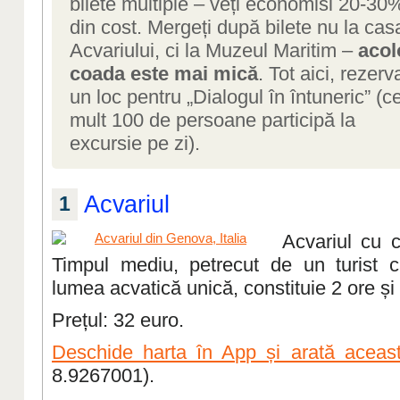
bilete multiple – veți economisi 20-30
din cost. Mergeți după bilete nu la cas
Acvariului, ci la Muzeul Maritim –
acol
coada este mai mică
. Tot aici, rezerva
un loc pentru „Dialogul în întuneric” (ce
mult 100 de persoane participă la
excursie pe zi).
Acvariul
1
Acvariul cu c
Timpul mediu, petrecut de un turist c
lumea acvatică unică, constituie 2 ore și
Prețul: 32 euro.
Deschide harta în App și arată aceast
8.9267001).