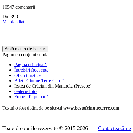
10547 comentarii
Preț
Din
39 €
începând
Mai detaliat
de
la
179 €
Arată mai multe hoteluri
Pagini cu conținut similar:
Pagina principală
Întrebări frecvente
Oficii turistice
Bilet „Cinque Terre Card”
Ieslea de Crăciun din Manarola (Presepe)
Galerie foto
Fotografii pe hartă
Textul o fost tipărit de pe
site-ul www.bestofcinqueterre.com
Toate drepturile rezervate © 2015-2026 |
Contactează-ne