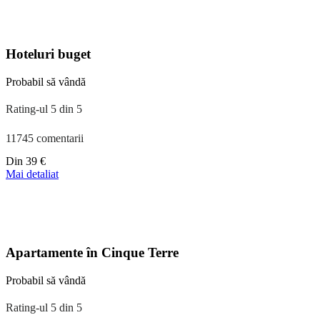
la
39 €
Hoteluri buget
Probabil să vândă
Rating-ul 5 din 5
11745 comentarii
Preț
Din
39 €
începând
Mai detaliat
de
la
110 €
Apartamente în Cinque Terre
Probabil să vândă
Rating-ul 5 din 5