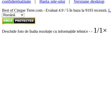
confidențialitate
|
Harta site-ului
|
Versiune desktop
Best of Cinque Terre.com - Evaluat
4.9
/ 5 în baza la
9193
recenzii.
L
1
/
1
×
Deschide foto de înalta rezoluție cu informațiile tehnice
‹
›