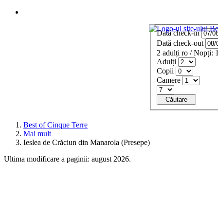
Meniu
Dată check-in
Dată check-out
2
adulți
ro
/
Nopți:
Adulți
Copii
Camere
Căutare
Best of Cinque Terre
Mai mult
Ieslea de Crăciun din Manarola (Presepe)
Ultima modificare a paginii: august 2026.