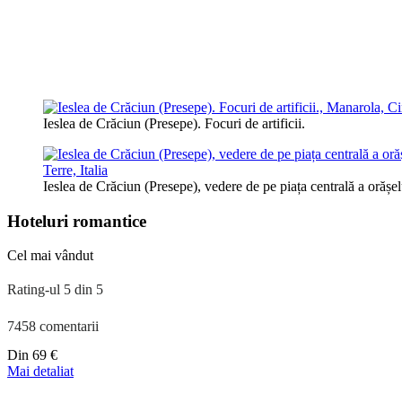
Ieslea de Crăciun (Presepe). Focuri de artificii.
Ieslea de Crăciun (Presepe), vedere de pe piața centrală a orășel
Hoteluri romantice
Cel mai vândut
Rating-ul 5 din 5
7458 comentarii
Preț
Din
69 €
începând
Mai detaliat
de