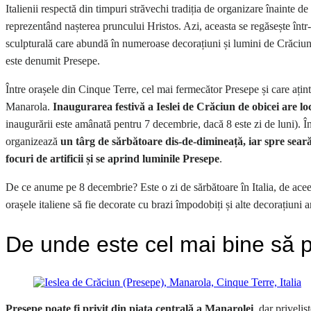
Italienii respectă din timpuri străvechi tradiția de organizare înainte 
reprezentând nașterea pruncului Hristos. Azi, aceasta se regăsește într
sculpturală care abundă în numeroase decorațiuni și lumini de Crăciun.
este denumit Presepe.
Între orașele din Cinque Terre, cel mai fermecător Presepe și care ațint
Manarola.
Inaugurarea festivă a Ieslei de Crăciun de obicei are lo
inaugurării este amânată pentru 7 decembrie, dacă 8 este zi de luni). Î
organizează
un târg de sărbătoare dis-de-dimineață, iar spre seară
focuri de artificii și se aprind luminile Presepe
.
De ce anume pe 8 decembrie? Este o zi de sărbătoare în Italia, de aceea
orașele italiene să fie decorate cu brazi împodobiți și alte decorațiuni 
De unde este cel mai bine să 
Presepe poate fi privit din piața centrală a Manarolei
, dar priveliș