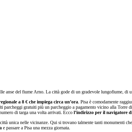
ta sulle anse del fiume Arno. La città gode di un gradevole lungofiume, di
regionale a 8 € che impiega circa un’ora
. Pisa è comodamente raggiung
ti parcheggi gratuiti più un parcheggio a pagamento vicino alla Torre di P
 numero di targa una volta arrivati. Ecco
l’indirizzo per il navigatore
 città unica nelle vicinanze. Qui si trovano talmente tanti monumenti che s
a
e passare a Pisa una mezza giornata.