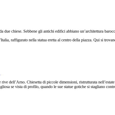
e da due chiese. Sebbene gli antichi edifici abbiano un’architettura baroc
lia, raffigurato nella statua eretta al centro della piazza. Qui si trovan
e rive dell’Arno. Chiesetta di piccole dimensioni, ristrutturata nell’esta
liosa se vista di profilo, quando le sue statue gotiche si stagliano contro