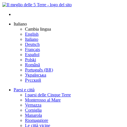
Italiano
Cambia lingua
English
Italiano
Deutsch
Français
Español
Polski
Română
Português (BR)
Українська
Русский
Paesi e città
I paesi delle Cinque Terre
Monterosso al Mare
Vernazza
Corniglia
Manarola
Riomaggiore
Le città vicine