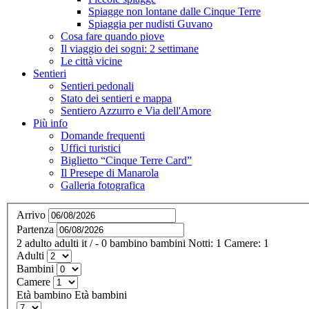
Spiagge non lontane dalle Cinque Terre
Spiaggia per nudisti Guvano
Cosa fare quando piove
Il viaggio dei sogni: 2 settimane
Le città vicine
Sentieri
Sentieri pedonali
Stato dei sentieri e mappa
Sentiero Azzurro e Via dell'Amore
Più info
Domande frequenti
Uffici turistici
Biglietto “Cinque Terre Card”
Il Presepe di Manarola
Galleria fotografica
Arrivo
Partenza
2
adulto
adulti
it
/
- 0
bambino
bambini
Notti:
1
Camere:
1
Adulti
Bambini
Camere
Età bambino
Età bambini