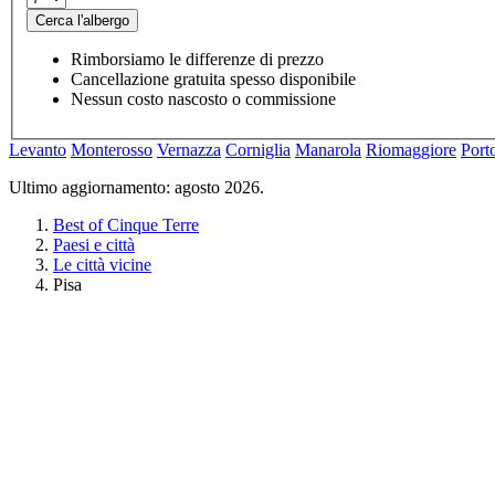
Cerca l'albergo
Rimborsiamo le differenze di prezzo
Cancellazione gratuita spesso disponibile
Nessun costo nascosto o commissione
Levanto
Monterosso
Vernazza
Corniglia
Manarola
Riomaggiore
Port
Ultimo aggiornamento: agosto 2026.
Best of Cinque Terre
Paesi e città
Le città vicine
Pisa