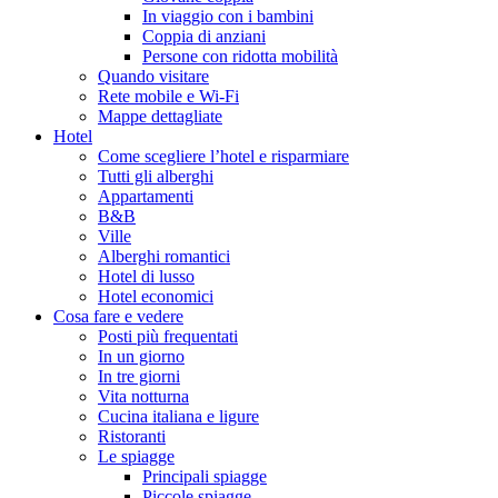
In viaggio con i bambini
Coppia di anziani
Persone con ridotta mobilità
Quando visitare
Rete mobile e Wi-Fi
Mappe dettagliate
Hotel
Come scegliere l’hotel e risparmiare
Tutti gli alberghi
Appartamenti
B&B
Ville
Alberghi romantici
Hotel di lusso
Hotel economici
Cosa fare e vedere
Posti più frequentati
In un giorno
In tre giorni
Vita notturna
Cucina italiana e ligure
Ristoranti
Le spiagge
Principali spiagge
Piccole spiagge