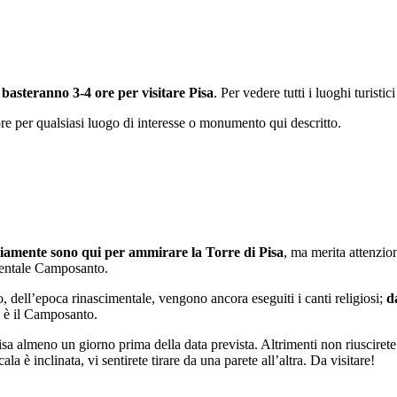
 basteranno 3-4 ore per visitare Pisa
. Per vedere tutti i luoghi turistic
ore per qualsiasi luogo di interesse o monumento qui descritto.
ovviamente sono qui per ammirare la Torre di Pisa
, ma merita attenzion
umentale Camposanto.
ro, dell’epoca rinascimentale, vengono ancora eseguiti i canti religiosi;
d
o è il Camposanto.
 Pisa almeno un giorno prima della data prevista. Altrimenti non riusciret
ala è inclinata, vi sentirete tirare da una parete all’altra. Da visitare!