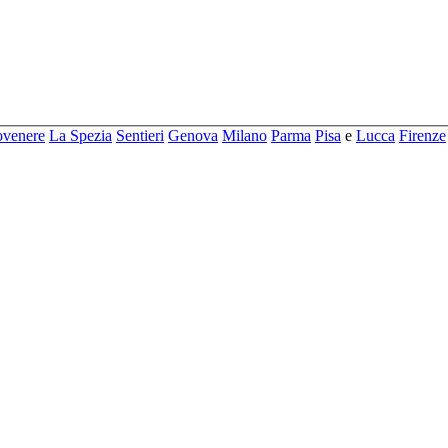
ovenere
La Spezia
Sentieri
Genova
Milano
Parma
Pisa
e
Lucca
Firenze