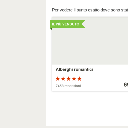
Per vedere il punto esatto dove sono state
Dettagli
IL PIÙ VENDUTO
Alberghi romantici
Valutazione:
Prezzo
5 su 5 stelle
a
6
7458 recensioni
partire
da
39 €