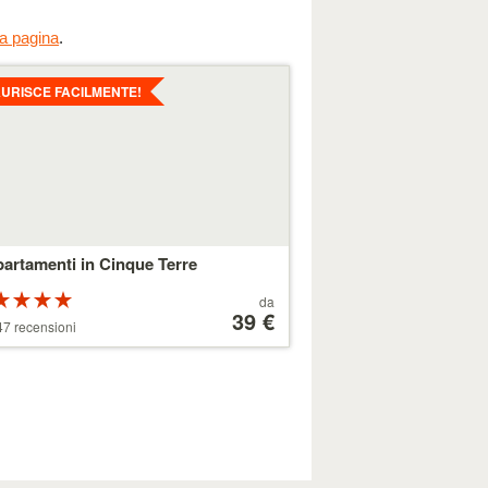
a pagina
.
li
AURISCE FACILMENTE!
artamenti in Cinque Terre
Valutazione:
Prezzo
da
 5 stelle
a
39 €
7 recensioni
partire
da
179 €