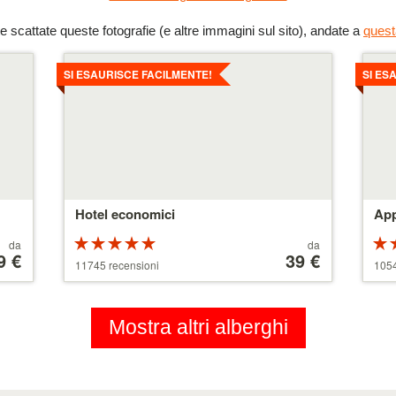
 scattate queste fotografie (e altre immagini sul sito), andate a
quest
Dettagli
Dettag
SI ESAURISCE FACILMENTE!
SI ES
Hotel economici
App
Valutazione:
Prezzo
da
da
9 €
5 su 5 stelle
a
39 €
5 su
11745 recensioni
1054
partire
da
110 €
Mostra altri alberghi