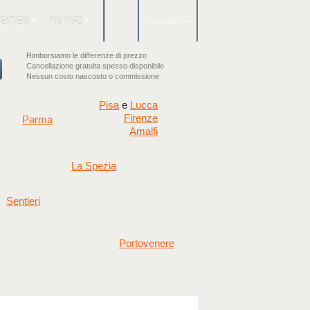
SENTIERI
PIÙ INFO
ITALIANO
Rimborsiamo le differenze di prezzo
Cancellazione gratuita spesso disponibile
Nessun costo nascosto o commissione
Pisa
Lucca
e
Firenze
Parma
Amalfi
La Spezia
Sentieri
Portovenere