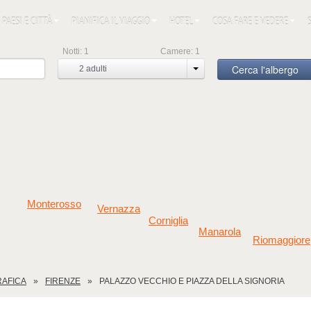
PAESI E CITTÀ
PIANIFICA IL VIAGGIO
HOTEL
COSA FARE E VEDERE
Notti:
1
Camere:
1
Cerca l'albergo
2
adulti
Monterosso
Vernazza
Corniglia
Manarola
Riomaggiore
RAFICA
FIRENZE
PALAZZO VECCHIO E PIAZZA DELLA SIGNORIA