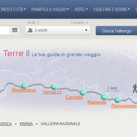
PAESI E CITTÀ
PIANIFICA IL VIAGGIO
HOTEL
COSA FARE E VEDERE
Notti:
1
Camere:
1
Cerca l'albergo
2
adulti
Monterosso
Vernazza
Corniglia
Manarola
Riomaggiore
RAFICA
PARMA
GALLERIA NAZIONALE