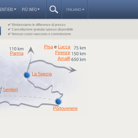
SENTIERI
PIÙ INFO
ITALIANO
Rimborsiamo le differenze di prezzo
Cancellazione gratuita spesso disponibile
Nessun costo nascosto o commissione
Pisa
Lucca
e
Firenze
Parma
Amalfi
La Spezia
Sentieri
Portovenere