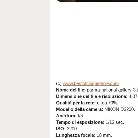
(c)
www.bestofcinqueterre.com
Nome del file:
parma-national-gallery-3.
Dimensione del file e risoluzione:
4.07
Qualità per la rete:
circa 70%.
Modello della camera:
NIKON D3200.
Apertura:
f/5.
Tempo di esposizione:
1/13 sec.
ISO:
3200.
Lunghezza focale:
18 mm.