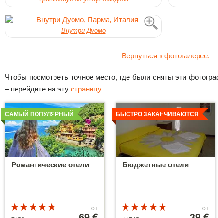
Внутри Дуомо
Вернуться к фотогалерее.
Чтобы посмотреть точное место, где были сняты эти фотограф
– перейдите на эту
страницу
.
Детальнее
Детальнее
САМЫЙ ПОПУЛЯРНЫЙ
БЫСТРО ЗАКАНЧИВАЮТСЯ
Романтические отели
Бюджетные отели
Рейтинг
Цены
Рейтинг
Цены
от
от
5 из 5
от
69 €
5 из 5
от
39 €