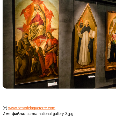
(c)
www.bestofcinqueterre.com
Имя файла:
parma-national-gallery-3.jpg