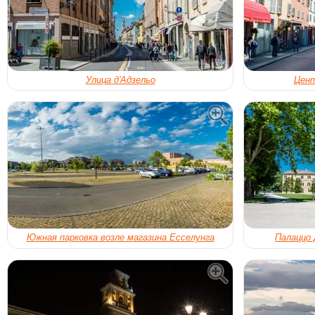
Улица д'Адзельо
Цент
Южная парковка возле магазина Есселунга
Палаццо 