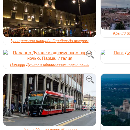
Крыши ис
Центральная площадь Гарибальди вечером
Палаццо Дукале в одноименном парке ночью
Троллейбус на улице Маццини