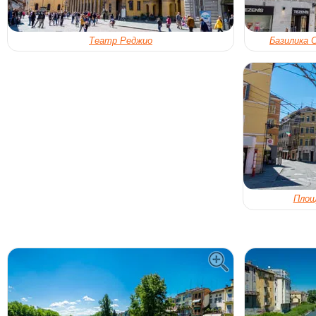
Театр Реджио
Базилика 
Площ