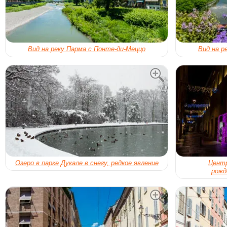
Вид на реку Парма с Понте-ди-Меццо
Вид на р
Озеро в парке Дукале в снегу, редкое явление
Центр
рожд