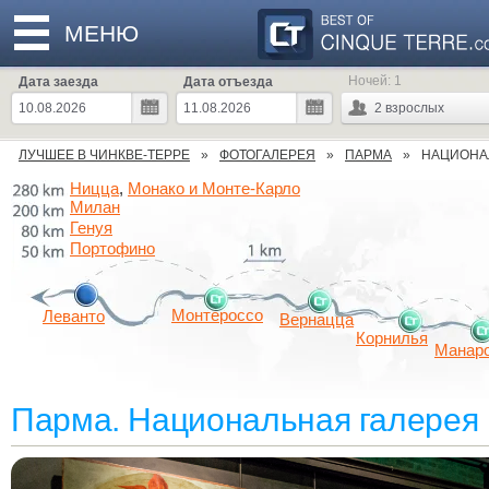
МЕНЮ
Ночей:
1
Дата заезда
Дата отъезда
2
взрослых
ЛУЧШЕЕ В ЧИНКВЕ-ТЕРРЕ
ФОТОГАЛЕРЕЯ
ПАРМА
НАЦИОНА
Ницца
Монако и Монте-Карло
,
Милан
Генуя
Портофино
Монтероссо
Леванто
Вернацца
Корнилья
Манар
Парма. Национальная галерея