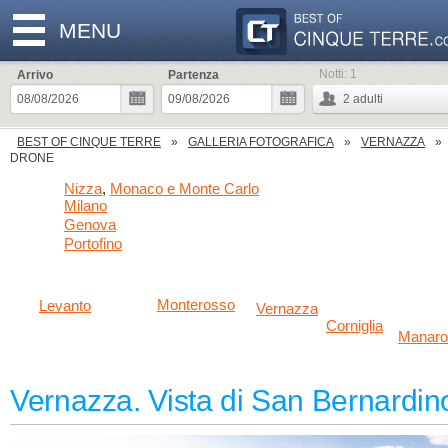
MENU
Notti:
1
Arrivo
Partenza
2
adulti
BEST OF CINQUE TERRE
GALLERIA FOTOGRAFICA
VERNAZZA
DRONE
Nizza
Monaco e Monte Carlo
,
Milano
Genova
Portofino
Monterosso
Levanto
Vernazza
Corniglia
Manaro
Vernazza. Vista di San Bernardin