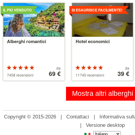
Dettagli
Dettagli
IL PIÙ VENDUTO
SI ESAURISCE FACILMENTE!
Alberghi romantici
Hotel economici
Valutazione:
Prezzo
Valutazione:
Prezzo
da
da
5 su 5 stelle
a
69 €
5 su 5 stelle
a
39 €
7458 recensioni
11745 recensioni
partire
partire
da
da
39 €
110 €
Mostra altri alberghi
Copyright © 2015-2026 |
Contattaci
|
Informativa sull
|
Versione desktop