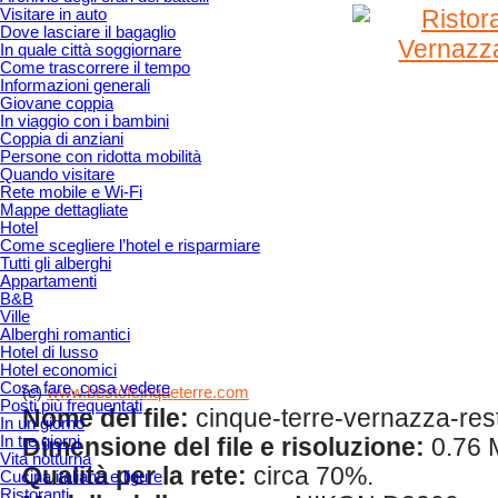
Visitare in auto
Dove lasciare il bagaglio
In quale città soggiornare
Come trascorrere il tempo
Informazioni generali
Giovane coppia
In viaggio con i bambini
Coppia di anziani
Persone con ridotta mobilità
Quando visitare
Rete mobile e Wi-Fi
Mappe dettagliate
Hotel
Come scegliere l’hotel e risparmiare
Tutti gli alberghi
Appartamenti
B&B
Ville
Alberghi romantici
Hotel di lusso
Hotel economici
Cosa fare, cosa vedere
(c)
www.bestofcinqueterre.com
Posti più frequentati
Nome del file:
cinque-terre-vernazza-resta
In un giorno
In tre giorni
Dimensione del file e risoluzione:
0.76 
Vita notturna
Qualità per la rete:
circa 70%.
Cucina italiana e ligure
Ristoranti