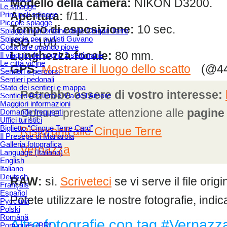
Modello della camera:
NIKON D3200.
Le spiagge
Apertura:
f/11.
Principali spiagge
Piccole spiagge
Tempo di esposizione:
10 sec.
Spiagge non lontane dalle Cinque Terre
Spiaggia per nudisti Guvano
ISO:
100.
Cosa fare quando piove
Lunghezza focale:
80 mm.
Il viaggio dei sogni: 2 settimane
Le città vicine
GPS:
Mostrare il luogo dello scatto
(@44
Sentieri e percorsi
Sentieri pedonali
Stato dei sentieri e mappa
Potrebbe essere di vostro interesse:
Sentiero Azzurro e Via dell'Amore
Maggiori informazioni
Oppure prestate attenzione alle
pagine 
Domande frequenti
Uffici turistici
Biglietto “Cinque Terre Card”
Ristoranti alle Cinque Terre
Il Presepe di Manarola
Galleria fotografica
Vernazza
Language (Italiano)
English
Italiano
Deutsch
RAW:
sì.
Scriveteci
se vi serve il file orig
Français
Español
Potete utilizzare le nostre fotografie, indi
Русский
Polski
Română
Altre fotografie con tag #Vernazz
Português (BR)