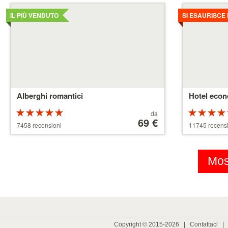
Dettagli
Dettagli
IL PIÙ VENDUTO
SI ESAURISCE
Alberghi romantici
Hotel econ
Valutazione:
Prezzo
da
5 su 5 stelle
a
69 €
5 su 5 stell
7458 recensioni
11745 recens
partire
da
39 €
Most
Copyright © 2015-2026 |
Contattaci