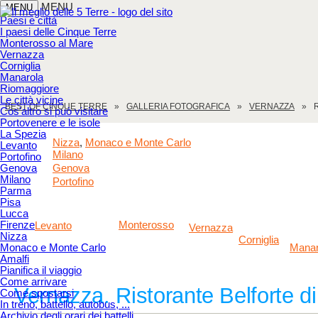
MENU
MENU
Paesi e città
I paesi delle Cinque Terre
Monterosso al Mare
Vernazza
Corniglia
Manarola
Riomaggiore
Le città vicine
BEST OF CINQUE TERRE
GALLERIA FOTOGRAFICA
VERNAZZA
Cos'altro si può visitare
Portovenere e le isole
La Spezia
Nizza
Monaco e Monte Carlo
,
Levanto
Milano
Portofino
Genova
Genova
Milano
Portofino
Parma
Pisa
Lucca
Firenze
Monterosso
Levanto
Vernazza
Nizza
Corniglia
Monaco e Monte Carlo
Manar
Amalfi
Pianifica il viaggio
Come arrivare
Vernazza. Ristorante Belforte di
Come spostarsi
In treno, battello, autobus, ...
Archivio degli orari dei battelli