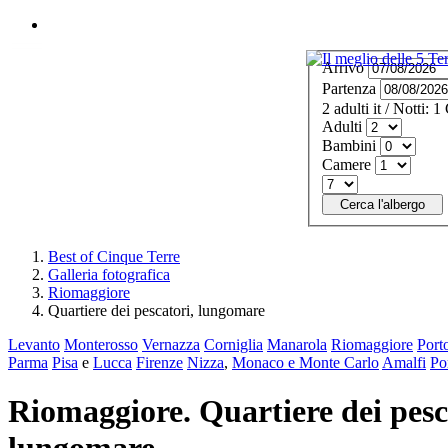
MENU
Arrivo
Partenza
2
adulti
it
/
Notti:
1
Adulti
Bambini
Camere
Cerca l'albergo
Best of Cinque Terre
Galleria fotografica
Riomaggiore
Quartiere dei pescatori, lungomare
Levanto
Monterosso
Vernazza
Corniglia
Manarola
Riomaggiore
Port
Parma
Pisa
e
Lucca
Firenze
Nizza
,
Monaco e Monte Carlo
Amalfi
Po
Riomaggiore. Quartiere dei pesc