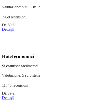
Valutazione: 5 su 5 stelle
7458 recensioni
Prezzo
Da
69 €
a
Dettagli
partire
da
39 €
Hotel economici
Si esaurisce facilmente!
Valutazione: 5 su 5 stelle
11745 recensioni
Prezzo
Da
39 €
a
Dettagli
partire
da