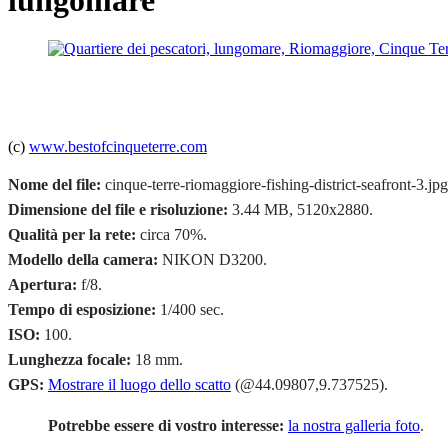
lungomare
(c)
www.bestofcinqueterre.com
Nome del file:
cinque-terre-riomaggiore-fishing-district-seafront-3.jpg
Dimensione del file e risoluzione:
3.44 MB, 5120x2880.
Qualità per la rete:
circa 70%.
Modello della camera:
NIKON D3200.
Apertura:
f/8.
Tempo di esposizione:
1/400 sec.
ISO:
100.
Lunghezza focale:
18 mm.
GPS:
Mostrare il luogo dello scatto
(@44.09807,9.737525).
Potrebbe essere di vostro interesse:
la nostra galleria foto
.