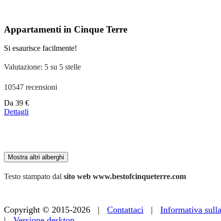
110 €
Appartamenti in Cinque Terre
Si esaurisce facilmente!
Valutazione: 5 su 5 stelle
10547 recensioni
Prezzo
Da
39 €
a
Dettagli
partire
da
179 €
Mostra altri alberghi
Testo stampato dal
sito web www.bestofcinqueterre.com
Copyright © 2015-2026 |
Contattaci
|
Informativa sull
|
Versione desktop