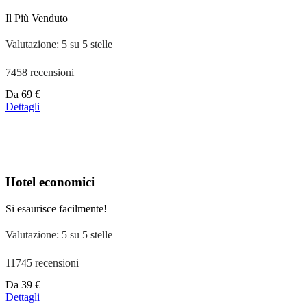
Il Più Venduto
Valutazione: 5 su 5 stelle
7458 recensioni
Prezzo
Da
69 €
a
Dettagli
partire
da
39 €
Hotel economici
Si esaurisce facilmente!
Valutazione: 5 su 5 stelle
11745 recensioni
Prezzo
Da
39 €
a
Dettagli