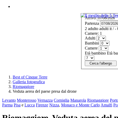
MENU
Arrivo
Partenza
2
adulto
adulti
it
/
- 
Camere:
1
Adulti
Bambini
Camere
Età bambino
Età ba
Cerca l'albergo
Best of Cinque Terre
Galleria fotografica
Riomaggiore
Veduta aerea del paese presa dal drone
Levanto
Monterosso
Vernazza
Corniglia
Manarola
Riomaggiore
Port
Parma
Pisa
e
Lucca
Firenze
Nizza
,
Monaco e Monte Carlo
Amalfi
Po
Riomaggiore. Veduta aerea del p