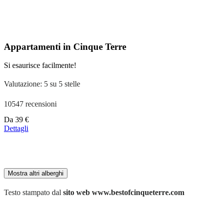
partire
da
110 €
Appartamenti in Cinque Terre
Si esaurisce facilmente!
Valutazione: 5 su 5 stelle
10547 recensioni
Prezzo
Da
39 €
a
Dettagli
partire
da
179 €
Mostra altri alberghi
Testo stampato dal
sito web www.bestofcinqueterre.com