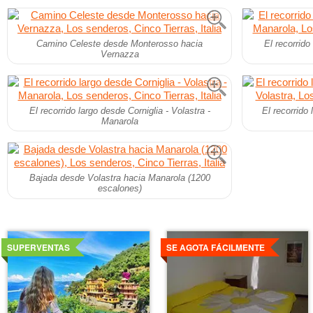
Camino Celeste desde Monterosso hacia
El recorrido
Vernazza
El recorrido largo desde Corniglia - Volastra -
El recorrido
Manarola
Bajada desde Volastra hacia Manarola (1200
escalones)
Ver
Ver
detalles
detalles
SUPERVENTAS
SE AGOTA FÁCILMENTE