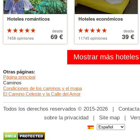
Hoteles románticos
Hoteles económicos
Valoracion
A
Valoracion
A
desde
desde
de 5 estrellas
partir
69 €
de 5 estrellas
partir
39 €
7458 opiniones
11745 opiniones
sobre 5
de
sobre 5
de
39 €
110 €
Mostrar más hoteles
Otras páginas:
Página principal
Caminos
Condiciones de los caminos y el mapa
El Camino Celeste y la Calle del Amor
Todos los derechos reservados © 2015-2026 |
Contacta
sobre la privacidad
|
Site map
|
Ver