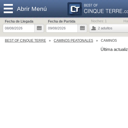
Abrir Menú
Noches:
1
Ha
Fecha de Llegada
Fecha de Partida
2
adultos
BEST OF CINQUE TERRE
CAMINOS PEATONALES
CAMINOS
Última actualiz