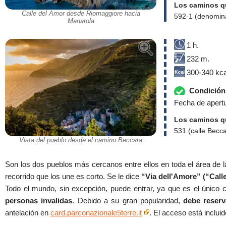
Los caminos qu
Calle del Amor desde Riomaggiore hacia
592-1 (denomina
Manarola
1 h.
232 m.
300-340 kca
Condición 
Fecha de apertu
Los caminos qu
531 (calle Becca
Vista del pueblo desde el camino Beccara
Son los dos pueblos más cercanos entre ellos en toda el área de l
recorrido que los une es corto. Se le dice
“Via dell'Amore” (“Call
Todo el mundo, sin excepción, puede entrar, ya que es el único
personas invalidas
. Debido a su gran popularidad,
debe reserv
antelación en
card.parconazionale5terre.it
. El acceso está inclui