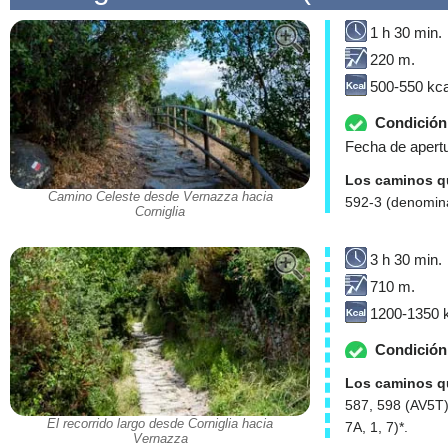
1 h 30 min.
220 m.
500-550 kca
Condición 
Fecha de apertu
Los caminos qu
Camino Celeste desde Vernazza hacia
592-3 (denomina
Corniglia
3 h 30 min.
710 m.
1200-1350 k
Condición 
Los caminos qu
587, 598 (AV5T)
El recorrido largo desde Corniglia hacia
7A, 1, 7)*.
Vernazza