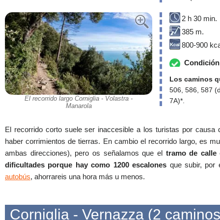
2 h 30 min.
385 m.
800-900 kca
Condición 
Los caminos qu
506, 586, 587 (
El recorrido largo Corniglia - Volastra -
7A)*.
Manarola
El recorrido corto suele ser inaccesible a los turistas por causa
haber corrimientos de tierras. En cambio el recorrido largo, es mu
ambas direcciones), pero os señalamos que el
tramo de calle
dificultades porque hay como 1200 escalones
que subir, por
autobús
, ahorrareis una hora más u menos.
Corniglia - Vernazza (2 caminos