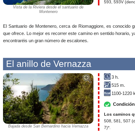
593, 593V (deno
Vista de la Riviera desde el santuario de
Montenero
El Santuario de Montenero, cerca de Riomaggiore, es conocido gr
que ofrece. Lo mejor es recorrer este camino en sentido horario, y
encontraréis un gran número de escalones.
El anillo de Vernazza
3 h.
515 m.
1100-1220 k
Condición 
Los caminos qu
508, 581, 507 (
Bajada desde San Bernardino hacia Vernazza
7)*.