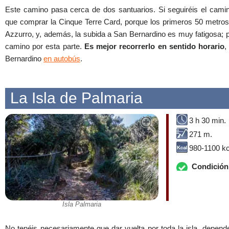
Este camino pasa cerca de dos santuarios. Si seguiréis el camino
que comprar la Cinque Terre Card, porque los primeros 50 metros
Azzurro, y, además, la subida a San Bernardino es muy fatigosa; po
camino por esta parte.
Es mejor recorrerlo en sentido horario
,
Bernardino
en autobús
.
La Isla de Palmaria
3 h 30 min.
271 m.
980-1100 kc
Condición 
Isla Palmaria
No tenéis necesariamente que dar vuelta por toda la isla, depen