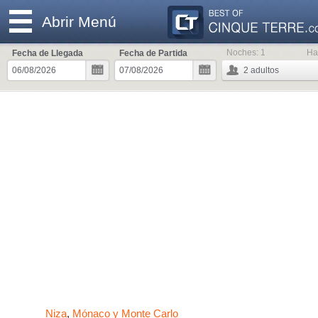
Abrir Menú
Noches:
1
Ha
Fecha de Llegada
Fecha de Partida
2
adultos
Niza
Mónaco y Monte Carlo
,