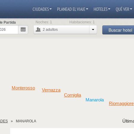
CIUDADES
PLANEAD EL VIAJE
HOTELES
QUÉ VER
Noches:
1
Habitaciones:
1
e Partida
Buscar hotel
2
adultos
Monterosso
Vernazza
Corniglia
Manarola
Riomaggiore
Última
ADES
MANAROLA