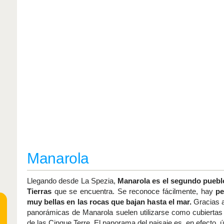
Manarola
Llegando desde La Spezia,
Manarola es el segundo puebl
Tierras
que se encuentra. Se reconoce fácilmente, hay
pe
muy bellas en las rocas que bajan hasta el mar.
Gracias a 
panorámicas de Manarola suelen utilizarse como cubiertas
de las Cinque Terre. El panorama del paisaje es, en efecto, ú