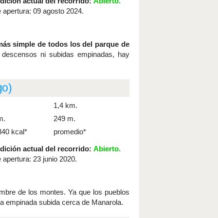
ición actual del recorrido:
Abierto.
 apertura: 09 agosto 2024.
más simple de todos los del parque de
 ni descensos ni subidas empinadas, hay
go)
1,4 km.
m.
249 m.
340 kcal*
promedio*
ición actual del recorrido:
Abierto.
 apertura: 23 junio 2020.
umbre de los montes. Ya que los pueblos
una empinada subida cerca de Manarola.