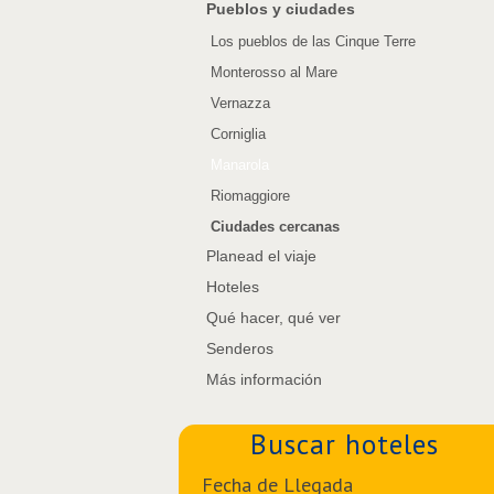
Pueblos y ciudades
Los pueblos de las Cinque Terre
Monterosso al Mare
Vernazza
Corniglia
Manarola
Riomaggiore
Ciudades cercanas
Planead el viaje
Hoteles
Qué hacer, qué ver
Senderos
Más información
Buscar hoteles
Fecha de Llegada