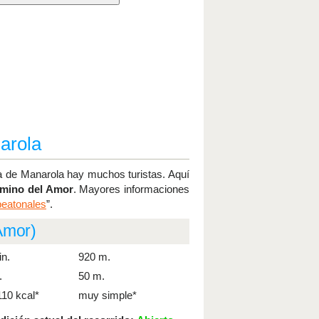
arola
a de Manarola hay muchos turistas. Aquí
amino del Amor
. Mayores informaciones
eatonales
”.
Amor)
in.
920 m.
.
50 m.
110 kcal*
muy simple*