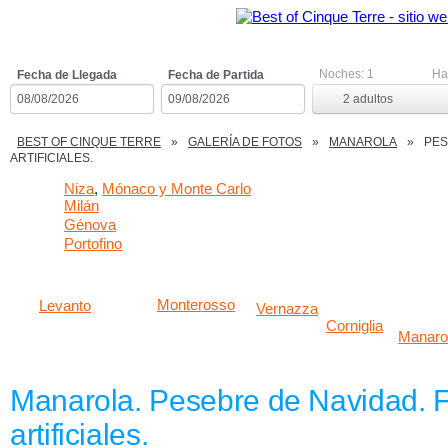
Abrir Menú
Noches:
1
Ha
Fecha de Llegada
Fecha de Partida
2
adultos
BEST OF CINQUE TERRE
GALERÍA DE FOTOS
MANAROLA
PES
ARTIFICIALES.
Niza
Mónaco y Monte Carlo
,
Milán
Génova
Portofino
Monterosso
Levanto
Vernazza
Corniglia
Manaro
Manarola. Pesebre de Navidad. 
artificiales.