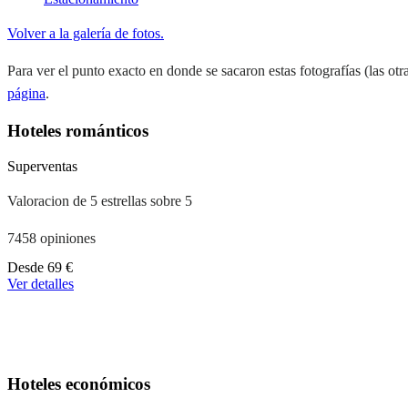
Volver a la galería de fotos.
Para ver el punto exacto en donde se sacaron estas fotografías (las otra
página
.
Hoteles románticos
Superventas
Valoracion de 5 estrellas sobre 5
7458 opiniones
A
Desde
69 €
partir
Ver detalles
de
39 €
Hoteles económicos