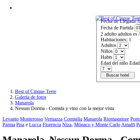
Abrir Menú
Fecha de Llegada
Fecha de Partida
2
adulto
adultos
es
/
Habitaciones:
1
Adultos
Niños
Habts
Edad del niño
Edad 
Buscar hotel
Best of Cinque Terre
Galería de fotos
Manarola
Nessun Dorma - Comida y vino con la mejor vista
Levanto
Monterosso
Vernazza
Corniglia
Manarola
Riomaggiore
Port
Parma
Pisa
e
Lucca
Florencia
Niza
,
Mónaco y Monte Carlo
Amalfi
P
Manarola. Nessun Dorma - Comi