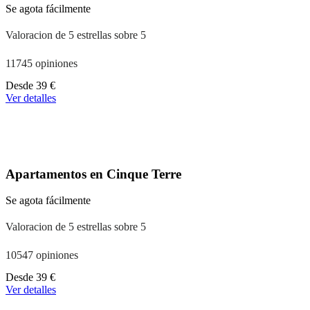
Se agota fácilmente
Valoracion de 5 estrellas sobre 5
11745 opiniones
A
Desde
39 €
partir
Ver detalles
de
110 €
Apartamentos en Cinque Terre
Se agota fácilmente
Valoracion de 5 estrellas sobre 5
10547 opiniones
A
Desde
39 €
partir
Ver detalles
de