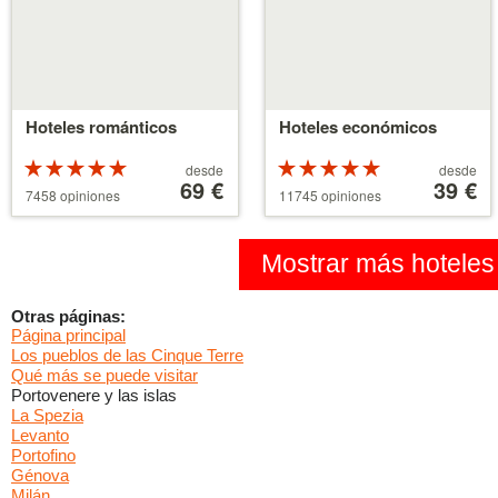
Hoteles románticos
Hoteles económicos
Valoracion
A
Valoracion
A
desde
desde
de 5 estrellas
partir
69 €
de 5 estrellas
partir
39 €
7458 opiniones
11745 opiniones
sobre 5
de
sobre 5
de
39 €
110 €
Mostrar más hoteles
Otras páginas:
Página principal
Los pueblos de las Cinque Terre
Qué más se puede visitar
Portovenere y las islas
La Spezia
Levanto
Portofino
Génova
Milán