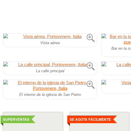
Vista aérea
Bar en la i
La calle principal
El interno de la iglesia de San Pietro
Ver
Ver
detalles
detalles
SUPERVENTAS
SE AGOTA FÁCILMENTE