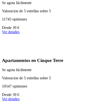
Se agota fácilmente
Valoracion de 5 estrellas sobre 5
11745 opiniones
A
Desde
39 €
partir
Ver detalles
de
110 €
Apartamentos en Cinque Terre
Se agota fácilmente
Valoracion de 5 estrellas sobre 5
10547 opiniones
A
Desde
39 €
partir
Ver detalles
de
179 €