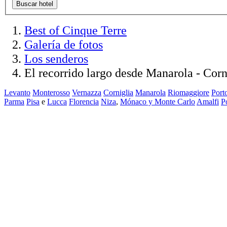
Buscar hotel
Best of Cinque Terre
Galería de fotos
Los senderos
El recorrido largo desde Manarola - Corni
Levanto
Monterosso
Vernazza
Corniglia
Manarola
Riomaggiore
Port
Parma
Pisa
e
Lucca
Florencia
Niza
,
Mónaco y Monte Carlo
Amalfi
P