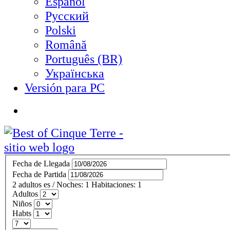
Español
Русский
Polski
Română
Português (BR)
Українська
Versión para PC
Fecha de Llegada
Fecha de Partida
2
adultos
es
/
Noches:
1
Habitaciones:
1
Adultos
Niños
Habts