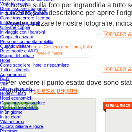
Visitare in auto
Cliccare sulla foto per ingrandirla a tutto
Dove lasciare il bagaglio
Cliccare sulla descrizione per aprire l’orig
In quale città soggiornare
Come trascorrere il tempo
Potete utilizzare le nostre fotografie, indi
Informazioni generali
Giovane coppia
In viaggio con i bambini
Tornare al
Coppia di anziani
Persone con ridotta mobilità
Quando visitare
Rete mobile e Wi-Fi
Fiordo di Furore
Mappe dettagliate
Hotel
Come scegliere l’hotel e risparmiare
Tornare al
Tutti gli alberghi
Appartamenti
B&B
Per vedere il punto esatto dove sono state
Ville
Alberghi romantici
andate a
questa pagina
.
Hotel di lusso
Hotel economici
Dettagli
Dettagli
Cosa fare, cosa vedere
IL PIÙ VENDUTO
SI ESAURISCE
Posti più frequentati
In un giorno
In tre giorni
Vita notturna
Cucina italiana e ligure
Ristoranti