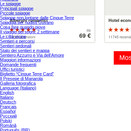
Le spiagge
Principali spiagge
Piccole spiagge
Spiagge non lontane dalle Cinque Terre
Alberghi romantici
Hotel econ
Spiaggia per nudisti Guvano
Cosa fare quando piove
Valutazione:
Prezzo
da
Il viaggio dei sogni: 2 settimane
5 su 5 stelle
a
69 €
5 su 5 stell
Le città vicine
7458 recensioni
11745 recens
partire
Sentieri e percorsi
da
Sentieri pedonali
39 €
Stato dei sentieri e mappa
Sentiero Azzurro e Via dell'Amore
Most
Maggiori informazioni
Domande frequenti
Uffici turistici
Biglietto “Cinque Terre Card”
Il Presepe di Manarola
Galleria fotografica
Language (Italiano)
English
Italiano
Deutsch
Français
Español
Русский
Polski
Română
Português (BR)