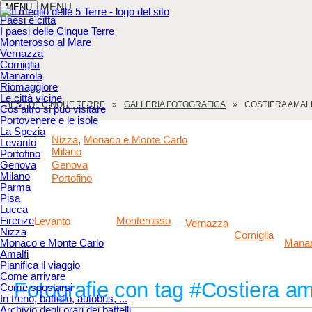
MENU
MENU
Paesi e città
I paesi delle Cinque Terre
Monterosso al Mare
Vernazza
Corniglia
Manarola
Riomaggiore
Le città vicine
BEST OF CINQUE TERRE
GALLERIA FOTOGRAFICA
COSTIERA AMAL
Cos'altro si può visitare
Portovenere e le isole
La Spezia
Nizza
Monaco e Monte Carlo
,
Levanto
Milano
Portofino
Genova
Genova
Milano
Portofino
Parma
Pisa
Lucca
Firenze
Monterosso
Levanto
Vernazza
Nizza
Corniglia
Monaco e Monte Carlo
Manar
Amalfi
Pianifica il viaggio
Come arrivare
Fotografie con tag #Costiera am
Come spostarsi
In treno, battello, autobus, ...
Archivio degli orari dei battelli