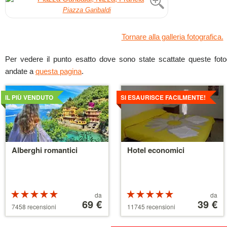
Piazza Garibaldi
Tornare alla galleria fotografica.
Per vedere il punto esatto dove sono state scattate queste fotogr
andate a
questa pagina
.
Dettagli
Dettagli
IL PIÙ VENDUTO
SI ESAURISCE FACILMENTE!
Alberghi romantici
Hotel economici
Valutazione:
Prezzo
Valutazione:
Prezzo
da
da
5 su 5 stelle
a
69 €
5 su 5 stelle
a
39 €
7458 recensioni
11745 recensioni
partire
partire
da
da
39 €
110 €