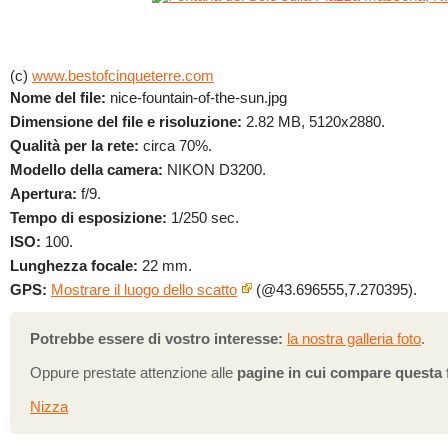
(c)
www.bestofcinqueterre.com
Nome del file:
nice-fountain-of-the-sun.jpg
Dimensione del file e risoluzione:
2.82 MB, 5120x2880.
Qualità per la rete:
circa 70%.
Modello della camera:
NIKON D3200.
Apertura:
f/9.
Tempo di esposizione:
1/250 sec.
ISO:
100.
Lunghezza focale:
22 mm.
GPS:
Mostrare il luogo dello scatto
(@43.696555,7.270395).
Potrebbe essere di vostro interesse:
la nostra galleria foto
.
Oppure prestate attenzione alle
pagine in cui compare questa 
Nizza