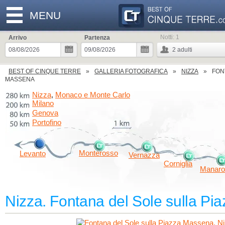
MENU
Notti:
1
Arrivo
Partenza
2
adulti
BEST OF CINQUE TERRE
GALLERIA FOTOGRAFICA
NIZZA
FON
MASSENA
Nizza
Monaco e Monte Carlo
,
Milano
Genova
Portofino
Monterosso
Levanto
Vernazza
Corniglia
Manaro
Nizza. Fontana del Sole sulla P