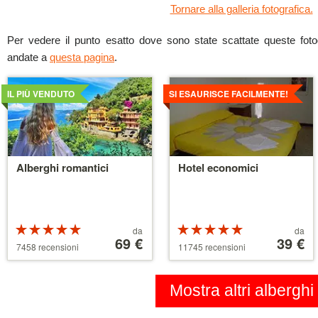
Tornare alla galleria fotografica.
Per vedere il punto esatto dove sono state scattate queste fotogr
andate a
questa pagina
.
Dettagli
Dettagli
IL PIÙ VENDUTO
SI ESAURISCE FACILMENTE!
Alberghi romantici
Hotel economici
Valutazione:
Prezzo
Valutazione:
Prezzo
da
da
5 su 5 stelle
a
69 €
5 su 5 stelle
a
39 €
7458 recensioni
11745 recensioni
partire
partire
da
da
39 €
110 €
Mostra altri alberghi