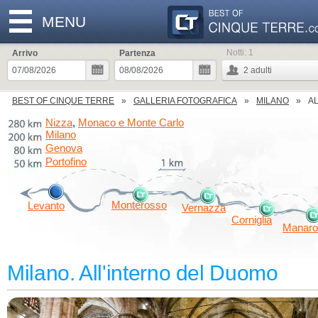
MENU
Notti:
1
Arrivo
Partenza
2
adulti
BEST OF CINQUE TERRE
GALLERIA FOTOGRAFICA
MILANO
A
Nizza
Monaco e Monte Carlo
,
Milano
Genova
Portofino
Monterosso
Levanto
Vernazza
Corniglia
Manaro
Milano. All'interno del Duomo