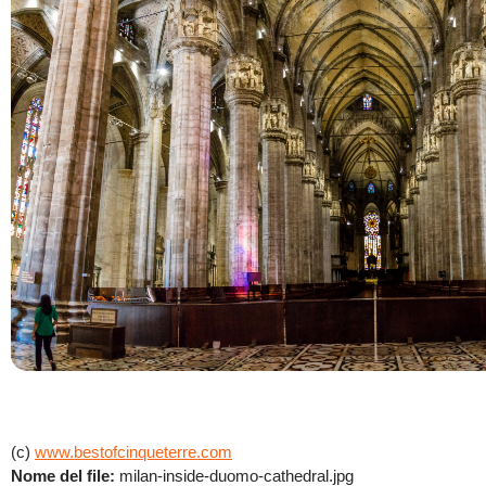
(c)
www.bestofcinqueterre.com
Nome del file:
milan-inside-duomo-cathedral.jpg