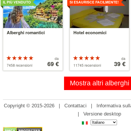
IL PIÙ VENDUTO
SI ESAURISCE FACILMENTE!
Alberghi romantici
Hotel economici
Valutazione:
Prezzo
Valutazione:
Prezzo
da
da
5 su 5 stelle
a
69 €
5 su 5 stelle
a
39 €
7458 recensioni
11745 recensioni
partire
partire
da
da
39 €
110 €
Mostra altri alberghi
Copyright © 2015-2026 |
Contattaci
|
Informativa sull
|
Versione desktop