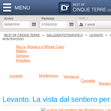
MENU
Notti:
1
Arrivo
Partenza
2
adulti
BEST OF CINQUE TERRE
GALLERIA FOTOGRAFICA
LEVANTO
MONTEROSSO
Nizza
Monaco e Monte Carlo
,
Milano
Genova
Portofino
Monterosso
Levanto
Vernazza
Corniglia
Manaro
Levanto. La vista dal sentiero pe